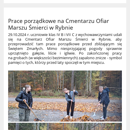
Prace porządkowe na Cmentarzu Ofiar
Marszu Śmierci w Rybnie
29.10.2024 r. uczniowie klas IV B i VII C z wychowawczyniami udali
się na Cmentarz Ofiar Marszu Śmierci w Rybnie, aby
przeprowadzić tam prace porządkowe przed zbliżającym się
Świętem Zmarłych. Mimo niesprzyjającej pogody sprawnie
uprzątnięto gałęzie, liście i igliwie. Po zakończonej pracy
na grobach (w większości bezimiennych) zapalono znicze - symbol
pamięci o tych, którzy przed laty spoczęli w tym miejscu.