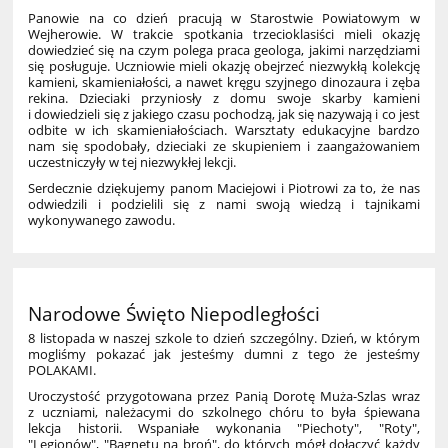
Panowie na co dzień pracują w Starostwie Powiatowym w
Wejherowie. W trakcie spotkania trzecioklasiści mieli okazję
dowiedzieć się na czym polega praca geologa, jakimi narzędziami
się posługuje. Uczniowie mieli okazję obejrzeć niezwykłą kolekcję
kamieni, skamieniałości, a nawet kręgu szyjnego dinozaura i zęba
rekina. Dzieciaki przyniosły z domu swoje skarby kamieni
i dowiedzieli się z jakiego czasu pochodzą, jak się nazywają i co jest
odbite w ich skamieniałościach. Warsztaty edukacyjne bardzo
nam się spodobały, dzieciaki ze skupieniem i zaangażowaniem
uczestniczyły w tej niezwykłej lekcji.
Serdecznie dziękujemy panom Maciejowi i Piotrowi za to, że nas
odwiedzili i podzielili się z nami swoją wiedzą i tajnikami
wykonywanego zawodu.
Narodowe Święto Niepodległości
8 listopada w naszej szkole to dzień szczególny. Dzień, w którym
mogliśmy pokazać jak jesteśmy dumni z tego że jesteśmy
POLAKAMI.
Uroczystość przygotowana przez Panią Dorotę Muża-Szlas wraz
z uczniami, należacymi do szkolnego chóru to była śpiewana
lekcja historii. Wspaniałe wykonania "Piechoty", "Roty",
"Legionów", "Bagnetu na broń", do których mógł dołączyć każdy