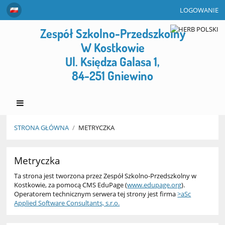
LOGOWANIE
Zespół Szkolno-Przedszkolny
W Kostkowie
Ul. Księdza Galasa 1,
84-251 Gniewino
STRONA GŁÓWNA
/
METRYCZKA
Metryczka
Metryczka
Ta strona jest tworzona przez Zespół Szkolno-Przedszkolny w
Kostkowie, za pomocą CMS EduPage (
www.edupage.org
).
Operatorem technicznym serwera tej strony jest firma
>aSc
Applied Software Consultants, s.r.o.