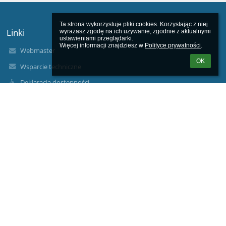
Ta strona wykorzystuje pliki cookies. Korzystając z niej 
Linki
wyrażasz zgodę na ich używanie, zgodnie z aktualnymi 
ustawieniami przeglądarki.

Więcej informacji znajdziesz w 
Polityce prywatności
.
Webmaster
OK
Wsparcie techniczne
Deklaracja dostępności
Informacje prawne
Polityka prywatności
Metryczka
Mapa strony
O nas
Kontakt
Aktualności
Kontakty