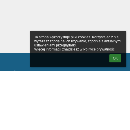
Ta strona wykorzystuje pliki cookies. Korzystając z niej 
wyrażasz zgodę na ich używanie, zgodnie z aktualnymi 
ustawieniami przeglądarki.

Więcej informacji znajdziesz w 
Polityce prywatności
.
OK
wanie
tkownika: