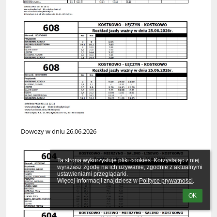
Dowozy w dniu 26.06.2026
Ta strona wykorzystuje pliki cookies. Korzystając z niej 
wyrażasz zgodę na ich używanie, zgodnie z aktualnymi 
ustawieniami przeglądarki.

Więcej informacji znajdziesz w 
Polityce prywatności
.
OK