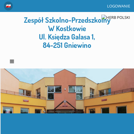
LOGOWANIE
Zespół Szkolno-Przedszkolny
W Kostkowie
Ul. Księdza Galasa 1,
84-251 Gniewino
Strona
główna