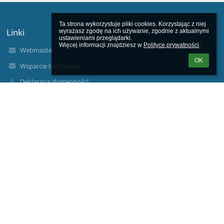
Ta strona wykorzystuje pliki cookies. Korzystając z niej 
Linki
wyrażasz zgodę na ich używanie, zgodnie z aktualnymi 
ustawieniami przeglądarki.

Więcej informacji znajdziesz w 
Polityce prywatności
.
Webmaster
OK
Wsparcie techniczne
Deklaracja dostępności
Informacje prawne
Polityka prywatności
Metryczka
Mapa strony
O nas
Kontakt
Aktualności
Kontakty