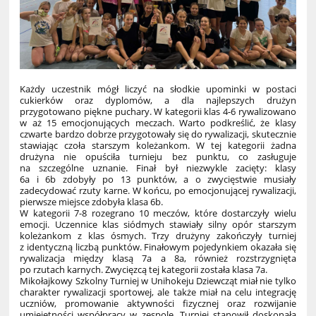
Każdy uczestnik mógł liczyć na słodkie upominki w postaci
cukierków oraz dyplomów, a dla najlepszych drużyn
przygotowano piękne puchary. W kategorii klas 4-6 rywalizowano
w aż 15 emocjonujących meczach. Warto podkreślić, że klasy
czwarte bardzo dobrze przygotowały się do rywalizacji, skutecznie
stawiając czoła starszym koleżankom. W tej kategorii żadna
drużyna nie opuściła turnieju bez punktu, co zasługuje
na szczególne uznanie. Finał był niezwykle zacięty: klasy
6a i 6b zdobyły po 13 punktów, a o zwycięstwie musiały
zadecydować rzuty karne. W końcu, po emocjonującej rywalizacji,
pierwsze miejsce zdobyła klasa 6b.
W kategorii 7-8 rozegrano 10 meczów, które dostarczyły wielu
emocji. Uczennice klas siódmych stawiały silny opór starszym
koleżankom z klas ósmych. Trzy drużyny zakończyły turniej
z identyczną liczbą punktów. Finałowym pojedynkiem okazała się
rywalizacja między klasą 7a a 8a, również rozstrzygnięta
po rzutach karnych. Zwycięzcą tej kategorii została klasa 7a.
Mikołajkowy Szkolny Turniej w Unihokeju Dziewcząt miał nie tylko
charakter rywalizacji sportowej, ale także miał na celu integrację
uczniów, promowanie aktywności fizycznej oraz rozwijanie
umiejętności współpracy w zespole. Turniej stanowił doskonałą