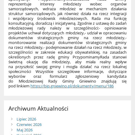
reprezentuje interesy młodzieży wobec organów
samorządowych, wdraża młodzież w mechanizm działania
struktur samorządowych, jak również działa na rzecz integracji
i współpracy środowisk młodzieżowych. Rada ma funkcję
konsultacyjną, doradczą i inicjatywną. Zgodnie z ustawą do zadań
młodzieżowej rady należy w szczególności:
- opiniowanie
projektów uchwał dotyczących młodzieży,
- udział w opracowaniu
dokumentów strategicznych gminy na rzecz młodzieży,
-
monitorowanie realizacji dokumentów strategicznych gminy
na rzecz młodzieży,
- podejmowanie działań na rzecz młodzieży, w
szczególności w zakresie edukacji obywatelskiej, na zasadach
określonych przez radę gminy
Przypominamy
Rada stanowi
świetną okazję dla młodzieży, aby miała realny wpływ
na przyszłość swojej gminy i mogła działać na rzecz lokalnej
społeczności
Wszystkie szczegółowe informacje, dotyczące
wyborów oraz formularz zgłoszeniowy kandydata
do Młodzieżowej Rady Gminy Gniewino znajdują się
pod linkiem
https://bip.gniewino.pl/dokumenty/menu/186
Archiwum Aktualności
Lipiec 2026
Czerwiec 2026
Maj 2026