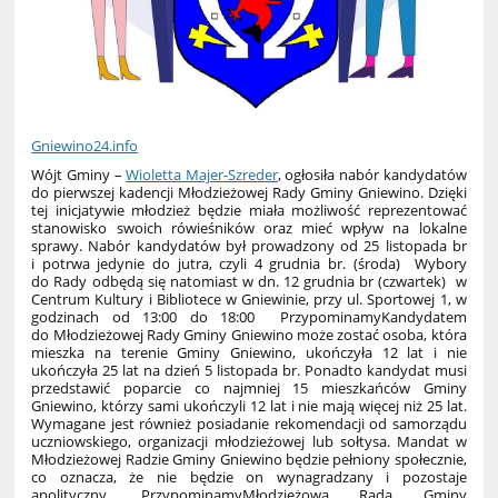
Gniewino24.info
Wójt Gminy –
Wioletta Majer-Szreder
, ogłosiła nabór kandydatów
do pierwszej kadencji Młodzieżowej Rady Gminy Gniewino. Dzięki
tej inicjatywie młodzież będzie miała możliwość reprezentować
stanowisko swoich rówieśników oraz mieć wpływ na lokalne
sprawy. Nabór kandydatów był prowadzony od 25 listopada br
i potrwa jedynie do jutra, czyli 4 grudnia br. (środa)
Wybory
do Rady odbędą się natomiast w dn. 12 grudnia br (czwartek)
w
Centrum Kultury i Bibliotece w Gniewinie, przy ul. Sportowej 1, w
godzinach od 13:00 do 18:00
Przypominamy
Kandydatem
do Młodzieżowej Rady Gminy Gniewino może zostać osoba, która
mieszka na terenie Gminy Gniewino, ukończyła 12 lat i nie
ukończyła 25 lat na dzień 5 listopada br. Ponadto kandydat musi
przedstawić poparcie co najmniej 15 mieszkańców Gminy
Gniewino, którzy sami ukończyli 12 lat i nie mają więcej niż 25 lat.
Wymagane jest również posiadanie rekomendacji od samorządu
uczniowskiego, organizacji młodzieżowej lub sołtysa. Mandat w
Młodzieżowej Radzie Gminy Gniewino będzie pełniony społecznie,
co oznacza, że nie będzie on wynagradzany i pozostaje
apolityczny.
Przypominamy
Młodzieżowa Rada Gminy