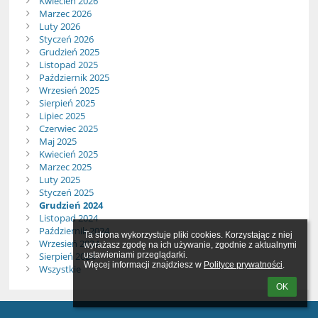
Kwiecień 2026
Marzec 2026
Luty 2026
Styczeń 2026
Grudzień 2025
Listopad 2025
Październik 2025
Wrzesień 2025
Sierpień 2025
Lipiec 2025
Czerwiec 2025
Maj 2025
Kwiecień 2025
Marzec 2025
Luty 2025
Styczeń 2025
Grudzień 2024
Listopad 2024
Październik 2024
Ta strona wykorzystuje pliki cookies. Korzystając z niej 
Wrzesień 2024
wyrażasz zgodę na ich używanie, zgodnie z aktualnymi 
Sierpień 2024
ustawieniami przeglądarki.

Więcej informacji znajdziesz w 
Polityce prywatności
.
Wszystkie
OK