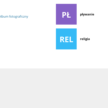
PŁ
pływanie
Album fotograficzny
REL
religia