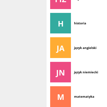
H
historia
JA
język angielski
JN
język niemiecki
M
matematyka