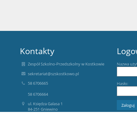
Kontakty
Logo
Zespół Szkolno-Przedszkolny w Kostkowie
Nazwa uży
sekretariat@szskostkowo.pl
58 6706665
Hasło:
58 6706664
ul. Księdza Galasa 1
84-251 Gniewino
Poland
Zapomniałe