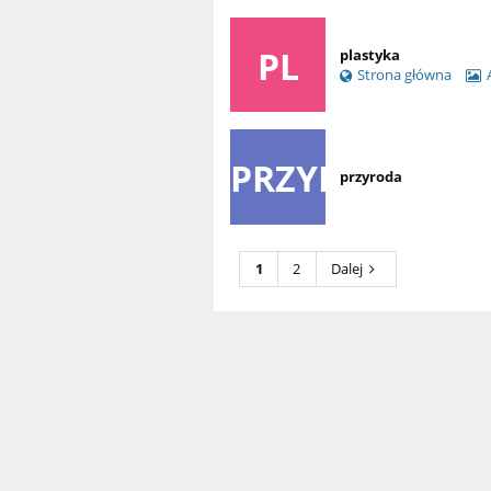
PL
plastyka
Strona główna
PRZYR
przyroda
1
2
Dalej