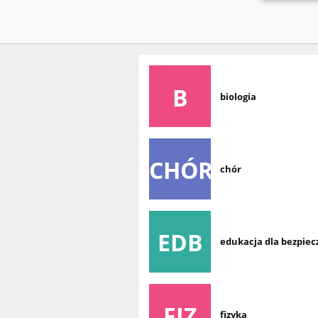
B
biologia
CHÓR
chór
EDB
edukacja dla bezpie
FIZ
fizyka