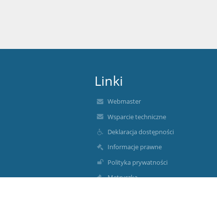
Linki
Webmaster
Wsparcie techniczne
Deklaracja dostępności
Informacje prawne
Polityka prywatności
Metryczka
Mapa strony
O nas