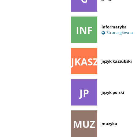
INF
informatyka
Strona główna
JKASZ
język kaszubski
JP
język polski
MUZ
muzyka