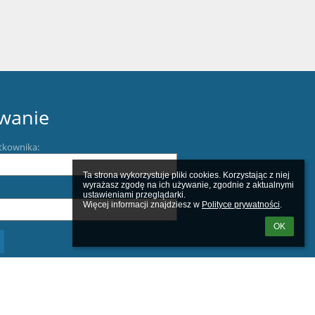
wanie
tkownika:
Ta strona wykorzystuje pliki cookies. Korzystając z niej 
wyrażasz zgodę na ich używanie, zgodnie z aktualnymi 
ustawieniami przeglądarki.

Więcej informacji znajdziesz w 
Polityce prywatności
.
OK
m loginu lub hasła