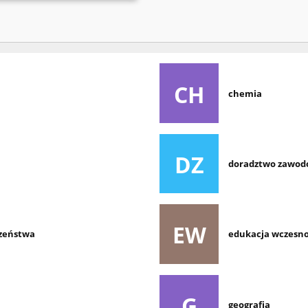
CH
chemia
DZ
doradztwo zawo
EW
czeństwa
edukacja wczesno
G
geografia