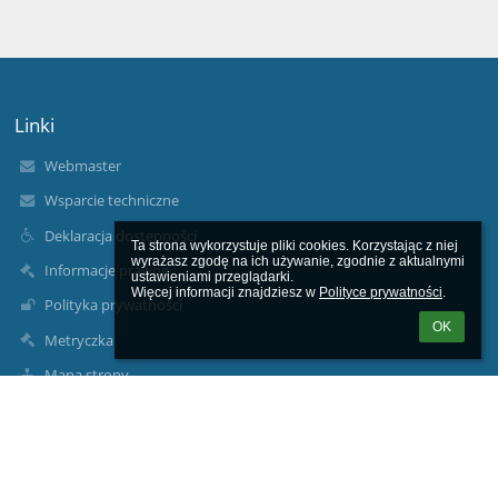
Linki
Webmaster
Wsparcie techniczne
Deklaracja dostępności
Ta strona wykorzystuje pliki cookies. Korzystając z niej 
wyrażasz zgodę na ich używanie, zgodnie z aktualnymi 
Informacje prawne
ustawieniami przeglądarki.

Więcej informacji znajdziesz w 
Polityce prywatności
.
Polityka prywatności
OK
Metryczka
Mapa strony
O nas
Kontakt
Aktualności