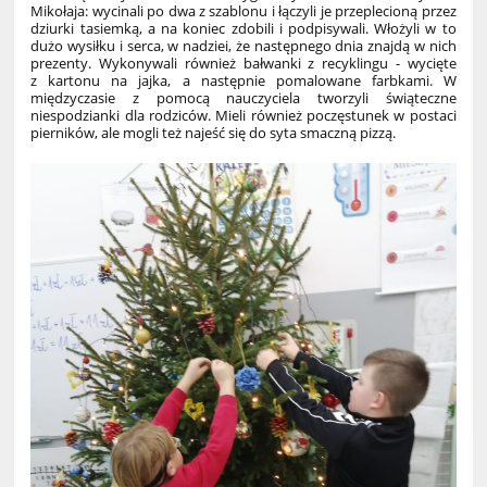
Mikołaja: wycinali po dwa z szablonu i łączyli je przeplecioną przez
dziurki tasiemką, a na koniec zdobili i podpisywali. Włożyli w to
dużo wysiłku i serca, w nadziei, że następnego dnia znajdą w nich
prezenty. Wykonywali również bałwanki z recyklingu - wycięte
z kartonu na jajka, a następnie pomalowane farbkami. W
międzyczasie z pomocą nauczyciela tworzyli świąteczne
niespodzianki dla rodziców. Mieli również poczęstunek w postaci
pierników, ale mogli też najeść się do syta smaczną pizzą.