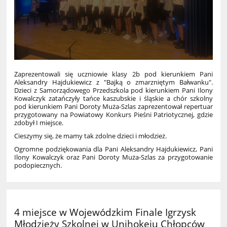
Zaprezentowali się uczniowie klasy 2b pod kierunkiem Pani
Aleksandry Hajdukiewicz z "Bajką o zmarzniętym Bałwanku".
Dzieci z Samorządowego Przedszkola pod kierunkiem Pani Ilony
Kowalczyk zatańczyły tańce kaszubskie i śląskie a chór szkolny
pod kierunkiem Pani Doroty Muża-Szlas zaprezentował repertuar
przygotowany na Powiatowy Konkurs Pieśni Patriotycznej, gdzie
zdobył I miejsce.
Cieszymy się, że mamy tak zdolne dzieci i młodzież.
Ogromne podziękowania dla Pani Aleksandry Hajdukiewicz, Pani
Ilony Kowalczyk oraz Pani Doroty Muża-Szlas za przygotowanie
podopiecznych.
4 miejsce w Wojewódzkim Finale Igrzysk
Młodzieży Szkolnej w Unihokeju Chłopców