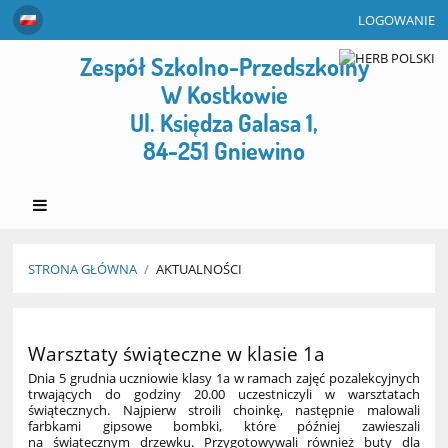
LOGOWANIE
Zespół Szkolno-Przedszkolny
W Kostkowie
Ul. Księdza Galasa 1,
84-251 Gniewino
STRONA GŁÓWNA
/
AKTUALNOŚCI
Aktualności
Warsztaty świąteczne w klasie 1a
Dnia 5 grudnia uczniowie klasy 1a w ramach zajęć pozalekcyjnych
trwających do godziny 20.00 uczestniczyli w warsztatach
świątecznych. Najpierw stroili choinkę, następnie malowali
farbkami gipsowe bombki, które później zawieszali
na świątecznym drzewku. Przygotowywali również buty dla