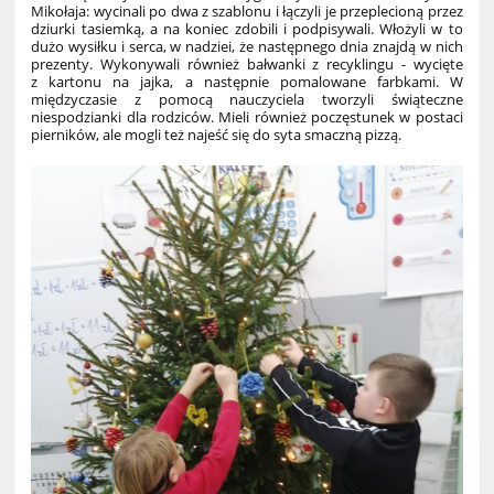
Mikołaja: wycinali po dwa z szablonu i łączyli je przeplecioną przez
dziurki tasiemką, a na koniec zdobili i podpisywali. Włożyli w to
dużo wysiłku i serca, w nadziei, że następnego dnia znajdą w nich
prezenty. Wykonywali również bałwanki z recyklingu - wycięte
z kartonu na jajka, a następnie pomalowane farbkami. W
międzyczasie z pomocą nauczyciela tworzyli świąteczne
niespodzianki dla rodziców. Mieli również poczęstunek w postaci
pierników, ale mogli też najeść się do syta smaczną pizzą.