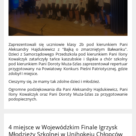
Zaprezentowali się uczniowie klasy 2b pod kierunkiem Pani
Aleksandry Hajdukiewicz z "Bajką o zmarzniętym Bałwanku".
Dzieci z Samorządowego Przedszkola pod kierunkiem Pani Ilony
Kowalczyk zatańczyły tańce kaszubskie i śląskie a chór szkolny
pod kierunkiem Pani Doroty Muża-Szlas zaprezentował repertuar
przygotowany na Powiatowy Konkurs Pieśni Patriotycznej, gdzie
zdobył I miejsce.
Cieszymy się, że mamy tak zdolne dzieci i młodzież.
Ogromne podziękowania dla Pani Aleksandry Hajdukiewicz, Pani
Ilony Kowalczyk oraz Pani Doroty Muża-Szlas za przygotowanie
podopiecznych.
4 miejsce w Wojewódzkim Finale Igrzysk
Młodzieży Szkolnej w Unihokeju Chłopców