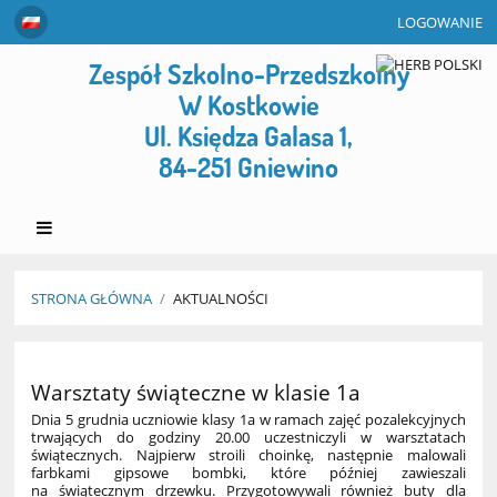
LOGOWANIE
Zespół Szkolno-Przedszkolny
W Kostkowie
Ul. Księdza Galasa 1,
84-251 Gniewino
STRONA GŁÓWNA
/
AKTUALNOŚCI
Aktualności
Warsztaty świąteczne w klasie 1a
Dnia 5 grudnia uczniowie klasy 1a w ramach zajęć pozalekcyjnych
trwających do godziny 20.00 uczestniczyli w warsztatach
świątecznych. Najpierw stroili choinkę, następnie malowali
farbkami gipsowe bombki, które później zawieszali
na świątecznym drzewku. Przygotowywali również buty dla