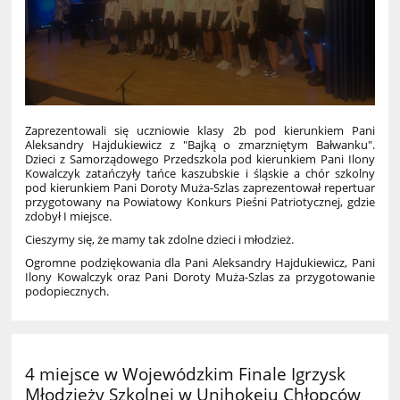
Zaprezentowali się uczniowie klasy 2b pod kierunkiem Pani
Aleksandry Hajdukiewicz z "Bajką o zmarzniętym Bałwanku".
Dzieci z Samorządowego Przedszkola pod kierunkiem Pani Ilony
Kowalczyk zatańczyły tańce kaszubskie i śląskie a chór szkolny
pod kierunkiem Pani Doroty Muża-Szlas zaprezentował repertuar
przygotowany na Powiatowy Konkurs Pieśni Patriotycznej, gdzie
zdobył I miejsce.
Cieszymy się, że mamy tak zdolne dzieci i młodzież.
Ogromne podziękowania dla Pani Aleksandry Hajdukiewicz, Pani
Ilony Kowalczyk oraz Pani Doroty Muża-Szlas za przygotowanie
podopiecznych.
4 miejsce w Wojewódzkim Finale Igrzysk
Młodzieży Szkolnej w Unihokeju Chłopców