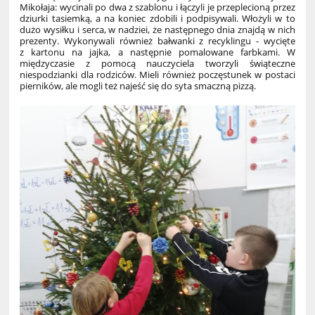
Mikołaja: wycinali po dwa z szablonu i łączyli je przeplecioną przez
dziurki tasiemką, a na koniec zdobili i podpisywali. Włożyli w to
dużo wysiłku i serca, w nadziei, że następnego dnia znajdą w nich
prezenty. Wykonywali również bałwanki z recyklingu - wycięte
z kartonu na jajka, a następnie pomalowane farbkami. W
międzyczasie z pomocą nauczyciela tworzyli świąteczne
niespodzianki dla rodziców. Mieli również poczęstunek w postaci
pierników, ale mogli też najeść się do syta smaczną pizzą.