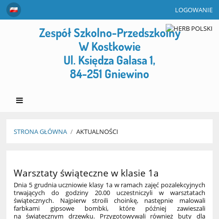
LOGOWANIE
Zespół Szkolno-Przedszkolny
W Kostkowie
Ul. Księdza Galasa 1,
84-251 Gniewino
STRONA GŁÓWNA
/
AKTUALNOŚCI
Aktualności
Warsztaty świąteczne w klasie 1a
Dnia 5 grudnia uczniowie klasy 1a w ramach zajęć pozalekcyjnych
trwających do godziny 20.00 uczestniczyli w warsztatach
świątecznych. Najpierw stroili choinkę, następnie malowali
farbkami gipsowe bombki, które później zawieszali
na świątecznym drzewku. Przygotowywali również buty dla