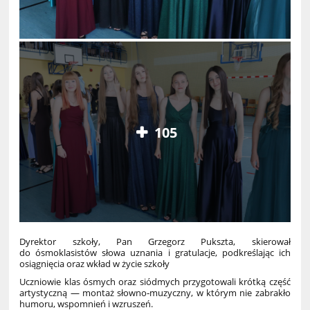
105
Dyrektor szkoły, Pan Grzegorz Pukszta, skierował
do ósmoklasistów słowa uznania i gratulacje, podkreślając ich
osiągnięcia oraz wkład w życie szkoły
Uczniowie klas ósmych oraz siódmych przygotowali krótką część
artystyczną — montaż słowno‑muzyczny, w którym nie zabrakło
humoru, wspomnień i wzruszeń.