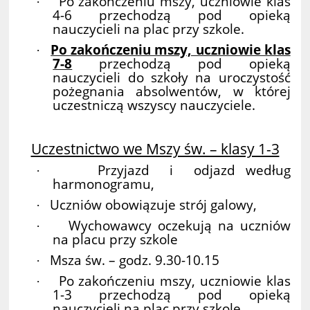
Po zakończeniu mszy, uczniowie klas
·
4-6 przechodzą pod opieką
nauczycieli na plac przy szkole.
Po zakończeniu mszy, uczniowie klas
·
7-8
przechodzą pod opieką
nauczycieli do szkoły na uroczystość
pożegnania absolwentów, w której
uczestniczą wszyscy nauczyciele.
Uczestnictwo we Mszy św. – klasy 1-3
Przyjazd i odjazd według
·
harmonogramu,
Uczniów obowiązuje strój galowy,
·
Wychowawcy oczekują na uczniów
·
na placu przy szkole
Msza św. – godz. 9.30-10.15
·
Po zakończeniu mszy, uczniowie klas
·
1-3 przechodzą pod opieką
nauczycieli na plac przy szkole.