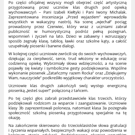
Po części oficjalnej wszyscy mogli obejrzeć część artystyczną
przygotowaną przez uczniów klas drugich pod opieką
wychowawczyń – Pani Izabeli Kiełtyki i Pani Iwony Michalak.
Zaprezentowana inscenizacja „Przed wyjazdem” wprowadziła
wszystkich w wakacyjny nastrój. Na scenę „wjechał” pociąg
prowadzony przez Czerwiec, który wraz z uczniami zabrał
publiczność w humorystyczną podróż pełną pożegnań,
wspomnień i życzeń na lato. Dzieci w zabawny i wzruszający
sposób żegnały klasę, tablicę, ławki oraz szkolne kąty, a całość
uzupełniały piosenki i barwne dialogi.
W kolejnej części uczniowie zwrócili się do swoich wychowawczyń,
dziękując za cierpliwość, serce, trud włożony w edukację oraz
codzienną opiekę. Wybrzmiały słowa wdzięczności, a na scenie
pojawiły się kwiaty i symboliczne gesty podziękowania. Wspólne
wykonanie piosenek „Zatańczmy razem Rocka” oraz „Dziękujemy
Wam, nauczyciele” podkreśliło wyjątkowy charakter uroczystości.
Uczniowie klas drugich zakończyli swój występ energiczną
piosenką „Jesteś super!” połączoną z tańcem.
Po tej części głos zabrali przedstawiciele klas trzecich, którzy
podziękowali rodzicom za wsparcie i zaangażowanie. Uczniowie
klasy 3b zaprezentowali poloneza, natomiast klasa 3a pożegnała
społeczność szkolną piosenką przygotowaną specjalnie na tę
okazję.
Na zakończenie skierowano do trzecioklasistów słowa gratulacji
i życzenia wspaniałych, bezpiecznych wakacji oraz powodzenia w
kolejnym etapie edukacji. Podziękowano również wszystkim