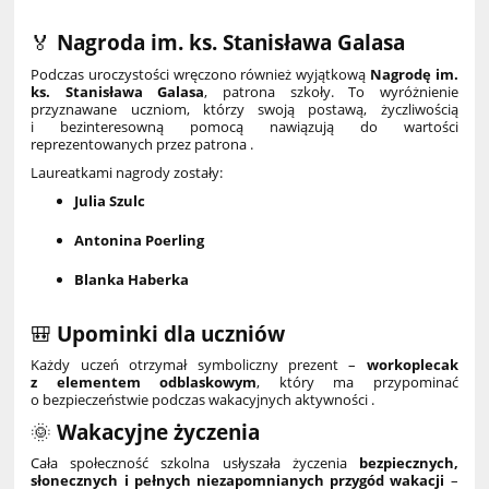
🏅
Nagroda im. ks. Stanisława Galasa
Podczas uroczystości wręczono również wyjątkową
Nagrodę im.
ks. Stanisława Galasa
, patrona szkoły. To wyróżnienie
przyznawane uczniom, którzy swoją postawą, życzliwością
i bezinteresowną pomocą nawiązują do wartości
reprezentowanych przez patrona .
Laureatkami nagrody zostały:
Julia Szulc
Antonina Poerling
Blanka Haberka
🎒
Upominki dla uczniów
Każdy uczeń otrzymał symboliczny prezent –
workoplecak
z elementem odblaskowym
, który ma przypominać
o bezpieczeństwie podczas wakacyjnych aktywności .
🌞
Wakacyjne życzenia
Cała społeczność szkolna usłyszała życzenia
bezpiecznych,
słonecznych i pełnych niezapomnianych przygód wakacji
–