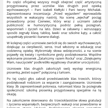
Po części oficjalnej wszyscy mogli obejrzeć część artystyczną
przygotowaną przez uczniów klas drugich pod opieką
wychowawczyń – Pani Izabeli Kiełtyki i Pani Iwony Michalak.
Zaprezentowana inscenizacja „Przed wyjazdem” wprowadziła
wszystkich w wakacyjny nastrój. Na scenę „wjechał” pociąg
prowadzony przez Czerwiec, który wraz z uczniami zabrał
publiczność w humorystyczną podróż pełną pożegnań,
wspomnień i życzeń na lato. Dzieci w zabawny i wzruszający
sposób żegnały klasę, tablicę, ławki oraz szkolne kąty, a całość
uzupełniały piosenki i barwne dialogi.
W kolejnej części uczniowie zwrócili się do swoich wychowawczyń,
dziękując za cierpliwość, serce, trud włożony w edukację oraz
codzienną opiekę. Wybrzmiały słowa wdzięczności, a na scenie
pojawiły się kwiaty i symboliczne gesty podziękowania. Wspólne
wykonanie piosenek „Zatańczmy razem Rocka” oraz „Dziękujemy
Wam, nauczyciele” podkreśliło wyjątkowy charakter uroczystości.
Uczniowie klas drugich zakończyli swój występ energiczną
piosenką „Jesteś super!” połączoną z tańcem.
Po tej części głos zabrali przedstawiciele klas trzecich, którzy
podziękowali rodzicom za wsparcie i zaangażowanie. Uczniowie
klasy 3b zaprezentowali poloneza, natomiast klasa 3a pożegnała
społeczność szkolną piosenką przygotowaną specjalnie na tę
okazję.
Na zakończenie skierowano do trzecioklasistów słowa gratulacji
i życzenia wspaniałych, bezpiecznych wakacji oraz powodzenia w
kolejnym etapie edukacji. Podziękowano również wszystkim