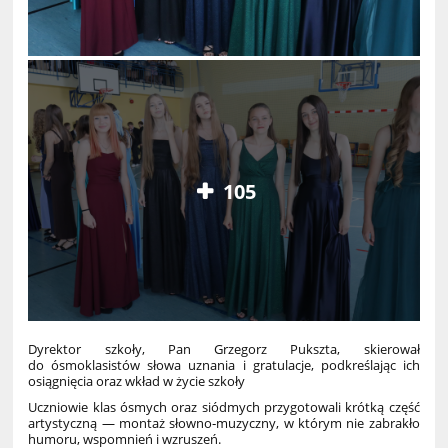
105
Dyrektor szkoły, Pan Grzegorz Pukszta, skierował
do ósmoklasistów słowa uznania i gratulacje, podkreślając ich
osiągnięcia oraz wkład w życie szkoły
Uczniowie klas ósmych oraz siódmych przygotowali krótką część
artystyczną — montaż słowno‑muzyczny, w którym nie zabrakło
humoru, wspomnień i wzruszeń.