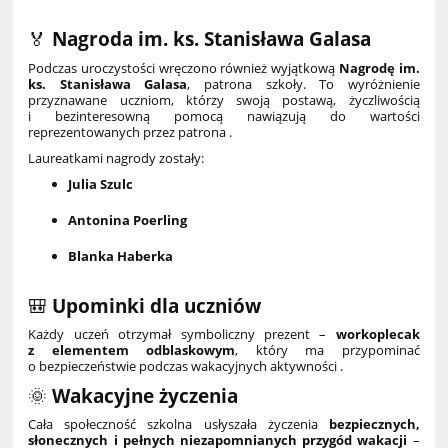
🏅
Nagroda im. ks. Stanisława Galasa
Podczas uroczystości wręczono również wyjątkową
Nagrodę im.
ks. Stanisława Galasa
, patrona szkoły. To wyróżnienie
przyznawane uczniom, którzy swoją postawą, życzliwością
i bezinteresowną pomocą nawiązują do wartości
reprezentowanych przez patrona .
Laureatkami nagrody zostały:
Julia Szulc
Antonina Poerling
Blanka Haberka
🎒
Upominki dla uczniów
Każdy uczeń otrzymał symboliczny prezent –
workoplecak
z elementem odblaskowym
, który ma przypominać
o bezpieczeństwie podczas wakacyjnych aktywności .
🌞
Wakacyjne życzenia
Cała społeczność szkolna usłyszała życzenia
bezpiecznych,
słonecznych i pełnych niezapomnianych przygód wakacji
–