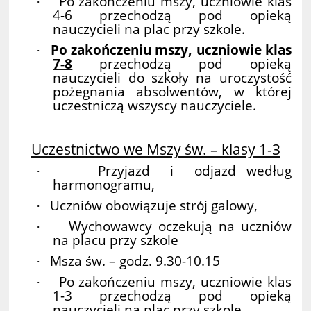
Po zakończeniu mszy, uczniowie klas
·
4-6 przechodzą pod opieką
nauczycieli na plac przy szkole.
Po zakończeniu mszy, uczniowie klas
·
7-8
przechodzą pod opieką
nauczycieli do szkoły na uroczystość
pożegnania absolwentów, w której
uczestniczą wszyscy nauczyciele.
Uczestnictwo we Mszy św. – klasy 1-3
Przyjazd i odjazd według
·
harmonogramu,
Uczniów obowiązuje strój galowy,
·
Wychowawcy oczekują na uczniów
·
na placu przy szkole
Msza św. – godz. 9.30-10.15
·
Po zakończeniu mszy, uczniowie klas
·
1-3 przechodzą pod opieką
nauczycieli na plac przy szkole.