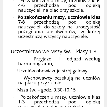
Po zakończeniu mszy, uczniowie klas
·
4-6 przechodzą pod opieką
nauczycieli na plac przy szkole.
Po zakończeniu mszy, uczniowie klas
·
7-8
przechodzą pod opieką
nauczycieli do szkoły na uroczystość
pożegnania absolwentów, w której
uczestniczą wszyscy nauczyciele.
Uczestnictwo we Mszy św. – klasy 1-3
Przyjazd i odjazd według
·
harmonogramu,
Uczniów obowiązuje strój galowy,
·
Wychowawcy oczekują na uczniów
·
na placu przy szkole
Msza św. – godz. 9.30-10.15
·
Po zakończeniu mszy, uczniowie klas
·
1-3 przechodzą pod opieką
nauczycieli na plac przy szkole.