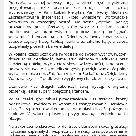
Po części oficjalnej wszyscy mogli obejrzeć część artystyczną
przygotowaną przez uczniów klas drugich pod opieką
wychowawczyń – Pani Izabeli Kiełtyki i Pani Iwony Michalak.
Zaprezentowana inscenizacja „Przed wyjazdem” wprowadziła
wszystkich w wakacyjny nastrój. Na scenę „wjechał” pociąg
prowadzony przez Czerwiec, który wraz z uczniami zabrał
publiczność w humorystyczną podróż pełną pożegnań,
wspomnień i życzeń na lato. Dzieci w zabawny i wzruszający
sposób żegnały klasę, tablicę, ławki oraz szkolne kąty, a całość
uzupełniały piosenki i barwne dialogi.
W kolejnej części uczniowie zwrócili się do swoich wychowawczyń,
dziękując za cierpliwość, serce, trud włożony w edukację oraz
codzienną opiekę. Wybrzmiały słowa wdzięczności, a na scenie
pojawiły się kwiaty i symboliczne gesty podziękowania. Wspólne
wykonanie piosenek „Zatańczmy razem Rocka” oraz „Dziękujemy
Wam, nauczyciele” podkreśliło wyjątkowy charakter uroczystości.
Uczniowie klas drugich zakończyli swój występ energiczną
piosenką „Jesteś super!” połączoną z tańcem.
Po tej części głos zabrali przedstawiciele klas trzecich, którzy
podziękowali rodzicom za wsparcie i zaangażowanie. Uczniowie
klasy 3b zaprezentowali poloneza, natomiast klasa 3a pożegnała
społeczność szkolną piosenką przygotowaną specjalnie na tę
okazję.
Na zakończenie skierowano do trzecioklasistów słowa gratulacji
i życzenia wspaniałych, bezpiecznych wakacji oraz powodzenia w
kolejnym etapie edukacji. Podziękowano również wszystkim