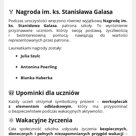
🏅
Nagroda im. ks. Stanisława Galasa
Podczas uroczystości wręczono również wyjątkową
Nagrodę im.
ks. Stanisława Galasa
, patrona szkoły. To wyróżnienie
przyznawane uczniom, którzy swoją postawą, życzliwością
i bezinteresowną pomocą nawiązują do wartości
reprezentowanych przez patrona .
Laureatkami nagrody zostały:
Julia Szulc
Antonina Poerling
Blanka Haberka
🎒
Upominki dla uczniów
Każdy uczeń otrzymał symboliczny prezent –
workoplecak
z elementem odblaskowym
, który ma przypominać
o bezpieczeństwie podczas wakacyjnych aktywności .
🌞
Wakacyjne życzenia
Cała społeczność szkolna usłyszała życzenia
bezpiecznych,
słonecznych i pełnych niezapomnianych przygód wakacji
–