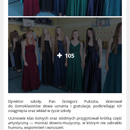
105
Dyrektor szkoły, Pan Grzegorz Pukszta, skierował
do ósmoklasistów słowa uznania i gratulacje, podkreślając ich
osiągnięcia oraz wkład w życie szkoły
Uczniowie klas ósmych oraz siódmych przygotowali krótką część
artystyczną — montaż słowno‑muzyczny, w którym nie zabrakło
humoru, wspomnień i wzruszeń.