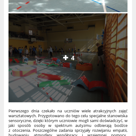
4
Pierwszego dnia czekało na uczniów wiele atrakcyjnych zajęć
warsztatowych. Przygotowano do tego celu specjalne stanowiska
sensoryczne, dzięki którym uczniowie mogli sami doświadczyć, w
jaki sposób osoby w spektrum autyzmu odbierają bodźce
z otoczenia. Poszczególne zadania sprzyjały rozwijaniu empatii,
budowaniu atmosfery współpracy i wzajemnej pomocy.