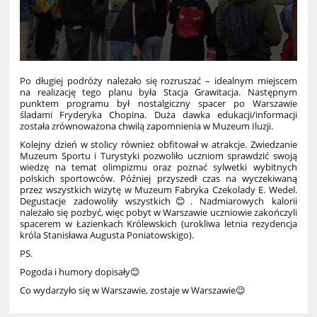
Po długiej podróży należało się rozruszać – idealnym miejscem
na realizację tego planu była Stacja Grawitacja. Następnym
punktem programu był nostalgiczny spacer po Warszawie
śladami Fryderyka Chopina. Duża dawka edukacji/informacji
została zrównoważona chwilą zapomnienia w Muzeum Iluzji.
Kolejny dzień w stolicy również obfitował w atrakcje. Zwiedzanie
Muzeum Sportu i Turystyki pozwoliło uczniom sprawdzić swoją
wiedzę na temat olimpizmu oraz poznać sylwetki wybitnych
polskich sportowców. Później przyszedł czas na wyczekiwaną
przez wszystkich wizytę w Muzeum Fabryka Czekolady E. Wedel.
Degustacje zadowoliły wszystkich😊. Nadmiarowych kalorii
należało się pozbyć, więc pobyt w Warszawie uczniowie zakończyli
spacerem w Łazienkach Królewskich (urokliwa letnia rezydencja
króla Stanisława Augusta Poniatowskigo).
PS.
Pogoda i humory dopisały😊
Co wydarzyło się w Warszawie, zostaje w Warszawie😉