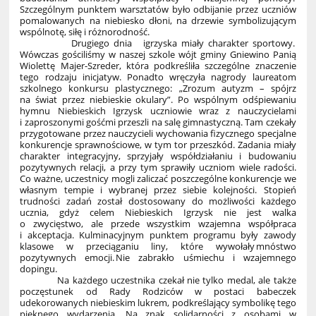
Szczególnym punktem warsztatów było odbijanie przez uczniów
pomalowanych na niebiesko dłoni, na drzewie symbolizującym
wspólnotę, siłę i różnorodność.
Drugiego dnia igrzyska miały charakter sportowy.
Wówczas gościliśmy w naszej szkole wójt gminy Gniewino Panią
Wiolettę Majer-Szreder, która podkreśliła szczególne znaczenie
tego rodzaju inicjatyw. Ponadto wręczyła nagrody laureatom
szkolnego konkursu plastycznego: „Zrozum autyzm – spójrz
na świat przez niebieskie okulary”. Po wspólnym odśpiewaniu
hymnu Niebieskich Igrzysk uczniowie wraz z nauczycielami
i zaproszonymi gośćmi przeszli na salę gimnastyczną. Tam czekały
przygotowane przez nauczycieli wychowania fizycznego specjalne
konkurencje sprawnościowe, w tym tor przeszkód. Zadania miały
charakter integracyjny, sprzyjały współdziałaniu i budowaniu
pozytywnych relacji, a przy tym sprawiły uczniom wiele radości.
Co ważne, uczestnicy mogli zaliczać poszczególne konkurencje we
własnym tempie i wybranej przez siebie kolejności. Stopień
trudności zadań został dostosowany do możliwości każdego
ucznia, gdyż celem Niebieskich Igrzysk nie jest walka
o zwycięstwo, ale przede wszystkim wzajemna współpraca
i akceptacja. Kulminacyjnym punktem programu były zawody
klasowe w przeciąganiu liny, które wywołały mnóstwo
pozytywnych emocji. Nie zabrakło uśmiechu i wzajemnego
dopingu.
Na każdego uczestnika czekał nie tylko medal, ale także
poczęstunek od Rady Rodziców w postaci babeczek
udekorowanych niebieskim lukrem, podkreślający symbolikę tego
pięknego wydarzenia. Na znak solidarności z osobami w