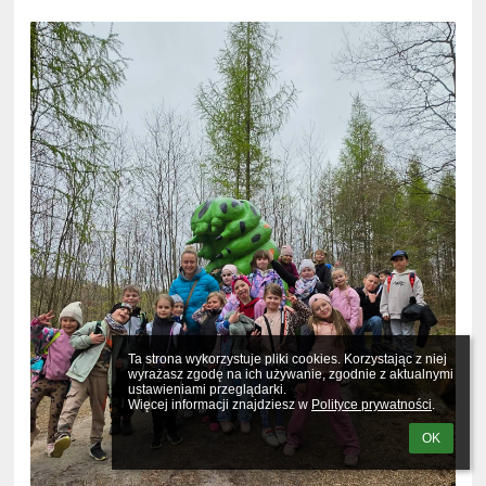
Ta strona wykorzystuje pliki cookies. Korzystając z niej 
wyrażasz zgodę na ich używanie, zgodnie z aktualnymi 
ustawieniami przeglądarki.

Więcej informacji znajdziesz w 
Polityce prywatności
.
OK