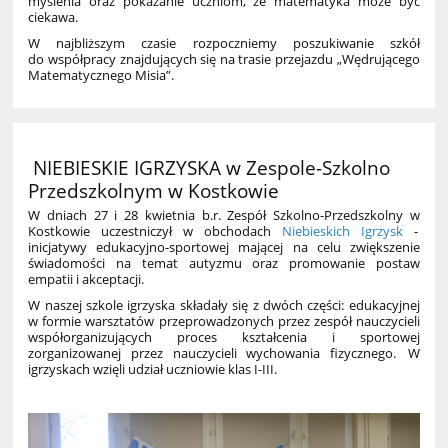
myślenia oraz pokazanie uczniom, że matematyka może być
ciekawa.
W najbliższym czasie rozpoczniemy poszukiwanie szkół
do współpracy znajdujących się na trasie przejazdu „Wędrującego
Matematycznego Misia”.
NIEBIESKIE IGRZYSKA w Zespole-Szkolno
Przedszkolnym w Kostkowie
W dniach 27 i 28 kwietnia b.r. Zespół Szkolno-Przedszkolny w
Kostkowie uczestniczył w obchodach
Niebieskich Igrzysk
-
inicjatywy edukacyjno-sportowej mającej na celu zwiększenie
świadomości na temat autyzmu oraz promowanie postaw
empatii i akceptacji.
W naszej szkole igrzyska składały się z dwóch części: edukacyjnej
w formie warsztatów przeprowadzonych przez zespół nauczycieli
współorganizujących proces kształcenia i sportowej
zorganizowanej przez nauczycieli wychowania fizycznego. W
igrzyskach wzięli udział uczniowie klas I-III.