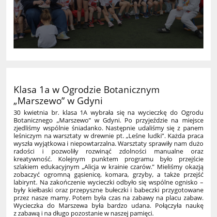
Klasa 1a w Ogrodzie Botanicznym
„Marszewo” w Gdyni
30 kwietnia br. klasa 1A wybrała się na wycieczkę do Ogrodu
Botanicznego „Marszewo” w Gdyni. Po przyjeździe na miejsce
zjedliśmy wspólnie śniadanko. Następnie udaliśmy się z panem
leśniczym na warsztaty w drewnie pt. „Leśne ludki”. Każda praca
wyszła wyjątkowa i niepowtarzalna. Warsztaty sprawiły nam dużo
radości i pozwoliły rozwinąć zdolności manualne oraz
kreatywność. Kolejnym punktem programu było przejście
szlakiem edukacyjnym „Alicja w krainie czarów.” Mieliśmy okazją
zobaczyć ogromną gąsienicę, komara, grzyby, a także przejść
labirynt. Na zakończenie wycieczki odbyło się wspólne ognisko –
były kiełbaski oraz przepyszne bułeczki i babeczki przygotowane
przez nasze mamy. Potem była czas na zabawy na placu zabaw.
Wycieczka do Marszewa była bardzo udana. Połączyła naukę
z zabawą i na długo pozostanie w naszej pamięci.