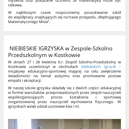
myślenia oraz pokazanie uczniom, że matematyka może być
ciekawa.
W najbliższym czasie rozpoczniemy poszukiwanie szkół
do współpracy znajdujących się na trasie przejazdu „Wędrującego
Matematycznego Misia”.
NIEBIESKIE IGRZYSKA w Zespole-Szkolno
Przedszkolnym w Kostkowie
W dniach 27 i 28 kwietnia b.r. Zespół Szkolno-Przedszkolny w
Kostkowie uczestniczył w obchodach
Niebieskich Igrzysk
-
inicjatywy edukacyjno-sportowej mającej na celu zwiększenie
świadomości na temat autyzmu oraz promowanie postaw
empatii i akceptacji.
W naszej szkole igrzyska składały się z dwóch części: edukacyjnej
w formie warsztatów przeprowadzonych przez zespół nauczycieli
współorganizujących proces kształcenia i sportowej
zorganizowanej przez nauczycieli wychowania fizycznego. W
igrzyskach wzięli udział uczniowie klas I-III.