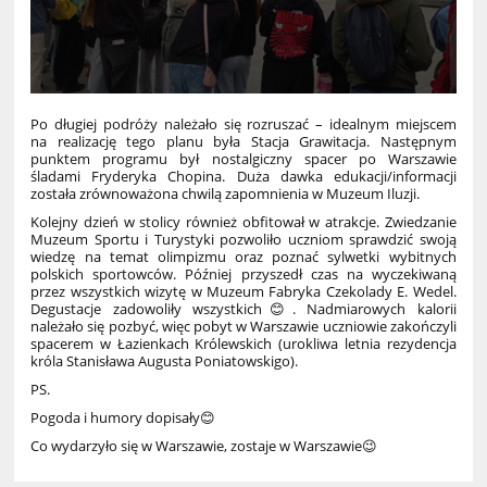
Po długiej podróży należało się rozruszać – idealnym miejscem
na realizację tego planu była Stacja Grawitacja. Następnym
punktem programu był nostalgiczny spacer po Warszawie
śladami Fryderyka Chopina. Duża dawka edukacji/informacji
została zrównoważona chwilą zapomnienia w Muzeum Iluzji.
Kolejny dzień w stolicy również obfitował w atrakcje. Zwiedzanie
Muzeum Sportu i Turystyki pozwoliło uczniom sprawdzić swoją
wiedzę na temat olimpizmu oraz poznać sylwetki wybitnych
polskich sportowców. Później przyszedł czas na wyczekiwaną
przez wszystkich wizytę w Muzeum Fabryka Czekolady E. Wedel.
Degustacje zadowoliły wszystkich😊. Nadmiarowych kalorii
należało się pozbyć, więc pobyt w Warszawie uczniowie zakończyli
spacerem w Łazienkach Królewskich (urokliwa letnia rezydencja
króla Stanisława Augusta Poniatowskigo).
PS.
Pogoda i humory dopisały😊
Co wydarzyło się w Warszawie, zostaje w Warszawie😉