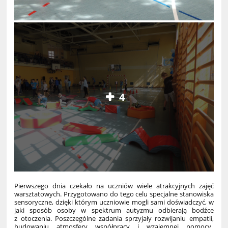
4
Pierwszego dnia czekało na uczniów wiele atrakcyjnych zajęć
warsztatowych. Przygotowano do tego celu specjalne stanowiska
sensoryczne, dzięki którym uczniowie mogli sami doświadczyć, w
jaki sposób osoby w spektrum autyzmu odbierają bodźce
z otoczenia. Poszczególne zadania sprzyjały rozwijaniu empatii,
budowaniu atmosfery współpracy i wzajemnej pomocy.