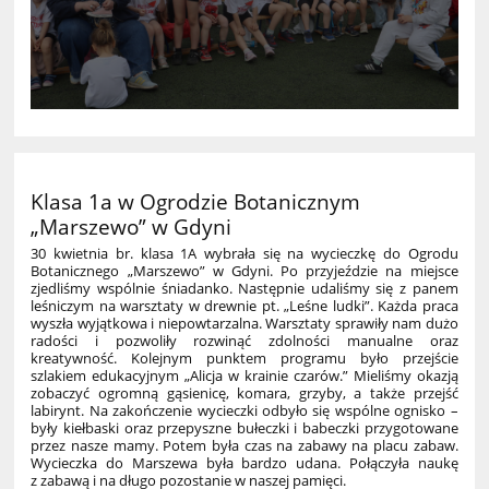
Klasa 1a w Ogrodzie Botanicznym
„Marszewo” w Gdyni
30 kwietnia br. klasa 1A wybrała się na wycieczkę do Ogrodu
Botanicznego „Marszewo” w Gdyni. Po przyjeździe na miejsce
zjedliśmy wspólnie śniadanko. Następnie udaliśmy się z panem
leśniczym na warsztaty w drewnie pt. „Leśne ludki”. Każda praca
wyszła wyjątkowa i niepowtarzalna. Warsztaty sprawiły nam dużo
radości i pozwoliły rozwinąć zdolności manualne oraz
kreatywność. Kolejnym punktem programu było przejście
szlakiem edukacyjnym „Alicja w krainie czarów.” Mieliśmy okazją
zobaczyć ogromną gąsienicę, komara, grzyby, a także przejść
labirynt. Na zakończenie wycieczki odbyło się wspólne ognisko –
były kiełbaski oraz przepyszne bułeczki i babeczki przygotowane
przez nasze mamy. Potem była czas na zabawy na placu zabaw.
Wycieczka do Marszewa była bardzo udana. Połączyła naukę
z zabawą i na długo pozostanie w naszej pamięci.