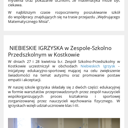
myślenia oraz pokazanie uczniom, że matematyka może być
ciekawa.
W najbliższym czasie rozpoczniemy poszukiwanie szkół
do współpracy znajdujących się na trasie przejazdu „Wędrującego
Matematycznego Misia”.
NIEBIESKIE IGRZYSKA w Zespole-Szkolno
Przedszkolnym w Kostkowie
W dniach 27 i 28 kwietnia b.r. Zespół Szkolno-Przedszkolny w
Kostkowie uczestniczył w obchodach
Niebieskich Igrzysk
-
inicjatywy edukacyjno-sportowej mającej na celu zwiększenie
świadomości na temat autyzmu oraz promowanie postaw
empatii i akceptacji.
W naszej szkole igrzyska składały się z dwóch części: edukacyjnej
w formie warsztatów przeprowadzonych przez zespół nauczycieli
współorganizujących proces kształcenia i sportowej
zorganizowanej przez nauczycieli wychowania fizycznego. W
igrzyskach wzięli udział uczniowie klas I-III.