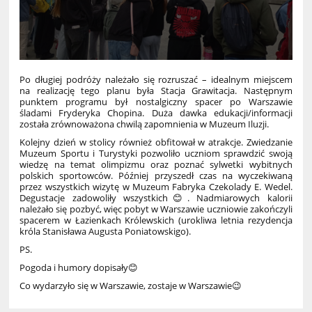
Po długiej podróży należało się rozruszać – idealnym miejscem
na realizację tego planu była Stacja Grawitacja. Następnym
punktem programu był nostalgiczny spacer po Warszawie
śladami Fryderyka Chopina. Duża dawka edukacji/informacji
została zrównoważona chwilą zapomnienia w Muzeum Iluzji.
Kolejny dzień w stolicy również obfitował w atrakcje. Zwiedzanie
Muzeum Sportu i Turystyki pozwoliło uczniom sprawdzić swoją
wiedzę na temat olimpizmu oraz poznać sylwetki wybitnych
polskich sportowców. Później przyszedł czas na wyczekiwaną
przez wszystkich wizytę w Muzeum Fabryka Czekolady E. Wedel.
Degustacje zadowoliły wszystkich😊. Nadmiarowych kalorii
należało się pozbyć, więc pobyt w Warszawie uczniowie zakończyli
spacerem w Łazienkach Królewskich (urokliwa letnia rezydencja
króla Stanisława Augusta Poniatowskigo).
PS.
Pogoda i humory dopisały😊
Co wydarzyło się w Warszawie, zostaje w Warszawie😉