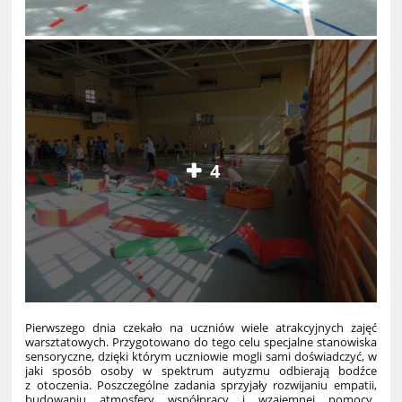
4
Pierwszego dnia czekało na uczniów wiele atrakcyjnych zajęć
warsztatowych. Przygotowano do tego celu specjalne stanowiska
sensoryczne, dzięki którym uczniowie mogli sami doświadczyć, w
jaki sposób osoby w spektrum autyzmu odbierają bodźce
z otoczenia. Poszczególne zadania sprzyjały rozwijaniu empatii,
budowaniu atmosfery współpracy i wzajemnej pomocy.