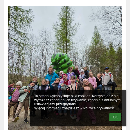
Ta strona wykorzystuje pliki cookies. Korzystając z niej 
wyrażasz zgodę na ich używanie, zgodnie z aktualnymi 
ustawieniami przeglądarki.

Więcej informacji znajdziesz w 
Polityce prywatności
.
OK