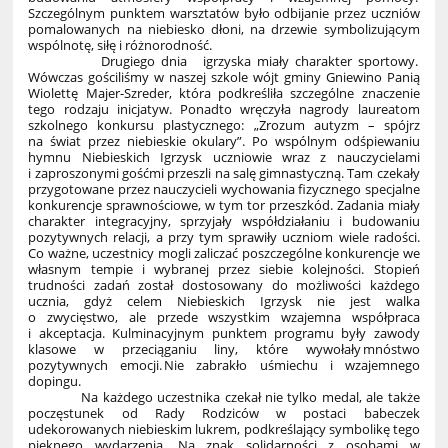
Szczególnym punktem warsztatów było odbijanie przez uczniów
pomalowanych na niebiesko dłoni, na drzewie symbolizującym
wspólnotę, siłę i różnorodność.
Drugiego dnia igrzyska miały charakter sportowy.
Wówczas gościliśmy w naszej szkole wójt gminy Gniewino Panią
Wiolettę Majer-Szreder, która podkreśliła szczególne znaczenie
tego rodzaju inicjatyw. Ponadto wręczyła nagrody laureatom
szkolnego konkursu plastycznego: „Zrozum autyzm – spójrz
na świat przez niebieskie okulary”. Po wspólnym odśpiewaniu
hymnu Niebieskich Igrzysk uczniowie wraz z nauczycielami
i zaproszonymi gośćmi przeszli na salę gimnastyczną. Tam czekały
przygotowane przez nauczycieli wychowania fizycznego specjalne
konkurencje sprawnościowe, w tym tor przeszkód. Zadania miały
charakter integracyjny, sprzyjały współdziałaniu i budowaniu
pozytywnych relacji, a przy tym sprawiły uczniom wiele radości.
Co ważne, uczestnicy mogli zaliczać poszczególne konkurencje we
własnym tempie i wybranej przez siebie kolejności. Stopień
trudności zadań został dostosowany do możliwości każdego
ucznia, gdyż celem Niebieskich Igrzysk nie jest walka
o zwycięstwo, ale przede wszystkim wzajemna współpraca
i akceptacja. Kulminacyjnym punktem programu były zawody
klasowe w przeciąganiu liny, które wywołały mnóstwo
pozytywnych emocji. Nie zabrakło uśmiechu i wzajemnego
dopingu.
Na każdego uczestnika czekał nie tylko medal, ale także
poczęstunek od Rady Rodziców w postaci babeczek
udekorowanych niebieskim lukrem, podkreślający symbolikę tego
pięknego wydarzenia. Na znak solidarności z osobami w