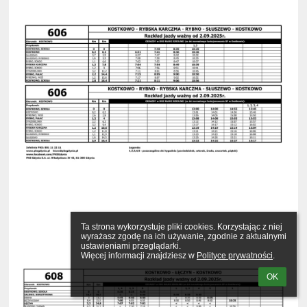
Ta strona wykorzystuje pliki cookies. Korzystając z niej 
wyrażasz zgodę na ich używanie, zgodnie z aktualnymi 
ustawieniami przeglądarki.

Więcej informacji znajdziesz w 
Polityce prywatności
.
OK