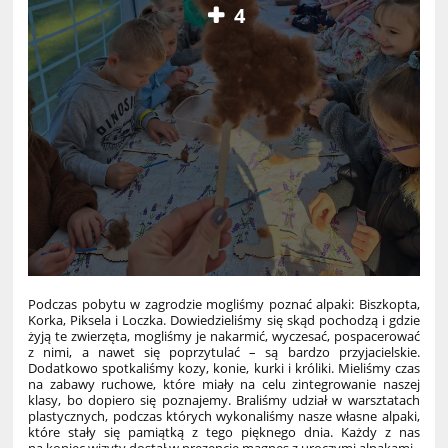
4
Podczas pobytu w zagrodzie mogliśmy poznać alpaki: Biszkopta,
Korka, Piksela i Loczka. Dowiedzieliśmy się skąd pochodzą i gdzie
żyją te zwierzęta, mogliśmy je nakarmić, wyczesać, pospacerować
z nimi, a nawet się poprzytulać – są bardzo przyjacielskie.
Dodatkowo spotkaliśmy kozy, konie, kurki i króliki. Mieliśmy czas
na zabawy ruchowe, które miały na celu zintegrowanie naszej
klasy, bo dopiero się poznajemy. Braliśmy udział w warsztatach
plastycznych, podczas których wykonaliśmy nasze własne alpaki,
które stały się pamiątką z tego pięknego dnia. Każdy z nas
na koniec wizyty dostał w prezencie magnes z uroczymi alpakami.