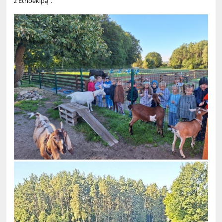
z Etnoekipą”.