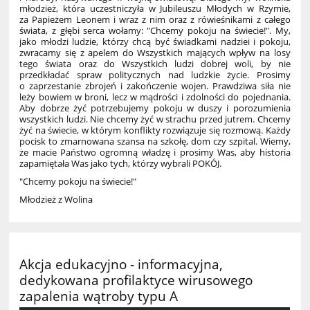
młodzież, która uczestniczyła w Jubileuszu Młodych w Rzymie,
za Papieżem Leonem i wraz z nim oraz z rówieśnikami z całego
świata, z głębi serca wołamy: "Chcemy pokoju na świecie!". My,
jako młodzi ludzie, którzy chcą być świadkami nadziei i pokoju,
zwracamy się z apelem do Wszystkich mających wpływ na losy
tego świata oraz do Wszystkich ludzi dobrej woli, by nie
przedkładać spraw politycznych nad ludzkie życie. Prosimy
o zaprzestanie zbrojeń i zakończenie wojen. Prawdziwa siła nie
leży bowiem w broni, lecz w mądrości i zdolności do pojednania.
Aby dobrze żyć potrzebujemy pokoju w duszy i porozumienia
wszystkich ludzi. Nie chcemy żyć w strachu przed jutrem. Chcemy
żyć na świecie, w którym konflikty rozwiązuje się rozmową. Każdy
pocisk to zmarnowana szansa na szkołę, dom czy szpital. Wiemy,
że macie Państwo ogromną władzę i prosimy Was, aby historia
zapamiętała Was jako tych, którzy wybrali POKÓJ.
"Chcemy pokoju na świecie!"
Młodzież z Wolina
Akcja edukacyjno - informacyjna,
dedykowana profilaktyce wirusowego
zapalenia wątroby typu A