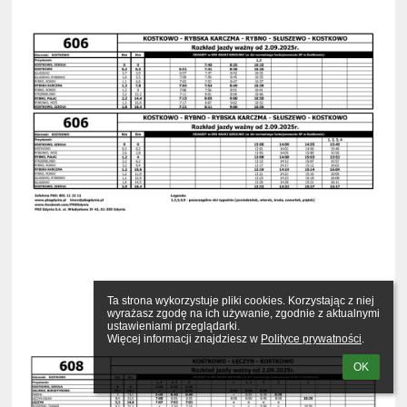
Ta strona wykorzystuje pliki cookies. Korzystając z niej 
wyrażasz zgodę na ich używanie, zgodnie z aktualnymi 
ustawieniami przeglądarki.

Więcej informacji znajdziesz w 
Polityce prywatności
.
OK