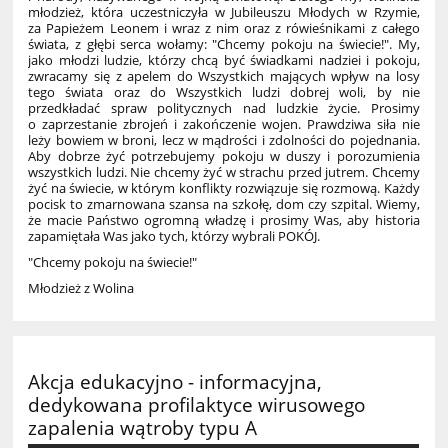
młodzież, która uczestniczyła w Jubileuszu Młodych w Rzymie,
za Papieżem Leonem i wraz z nim oraz z rówieśnikami z całego
świata, z głębi serca wołamy: "Chcemy pokoju na świecie!". My,
jako młodzi ludzie, którzy chcą być świadkami nadziei i pokoju,
zwracamy się z apelem do Wszystkich mających wpływ na losy
tego świata oraz do Wszystkich ludzi dobrej woli, by nie
przedkładać spraw politycznych nad ludzkie życie. Prosimy
o zaprzestanie zbrojeń i zakończenie wojen. Prawdziwa siła nie
leży bowiem w broni, lecz w mądrości i zdolności do pojednania.
Aby dobrze żyć potrzebujemy pokoju w duszy i porozumienia
wszystkich ludzi. Nie chcemy żyć w strachu przed jutrem. Chcemy
żyć na świecie, w którym konflikty rozwiązuje się rozmową. Każdy
pocisk to zmarnowana szansa na szkołę, dom czy szpital. Wiemy,
że macie Państwo ogromną władzę i prosimy Was, aby historia
zapamiętała Was jako tych, którzy wybrali POKÓJ.
"Chcemy pokoju na świecie!"
Młodzież z Wolina
Akcja edukacyjno - informacyjna,
dedykowana profilaktyce wirusowego
zapalenia wątroby typu A