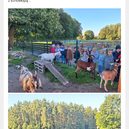
z Etnoekipą”.