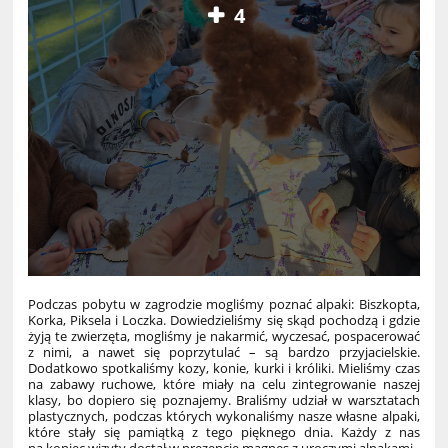
4
Podczas pobytu w zagrodzie mogliśmy poznać alpaki: Biszkopta,
Korka, Piksela i Loczka. Dowiedzieliśmy się skąd pochodzą i gdzie
żyją te zwierzęta, mogliśmy je nakarmić, wyczesać, pospacerować
z nimi, a nawet się poprzytulać – są bardzo przyjacielskie.
Dodatkowo spotkaliśmy kozy, konie, kurki i króliki. Mieliśmy czas
na zabawy ruchowe, które miały na celu zintegrowanie naszej
klasy, bo dopiero się poznajemy. Braliśmy udział w warsztatach
plastycznych, podczas których wykonaliśmy nasze własne alpaki,
które stały się pamiątką z tego pięknego dnia. Każdy z nas
na koniec wizyty dostał w prezencie magnes z uroczymi alpakami.