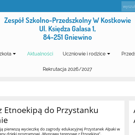
Zespół Szkolno-Przedszkolny W Kostkowie
Ul. Księdza Galasa 1,
84-251 Gniewino
zkoła
Aktualności
Uczniowie i rodzice
Przed
Rekrutacja 2026/2027
z Etnoekipą do Przystanku
ie
oją pierwszą wycieczkę do zagrody edukacyjnej Przystanek Alpaki w
wany dzięki programowi „Wyprawy terenowe z Etnoekipą”.