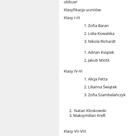
oblicze!
Klasyfikacja uczniów:
Klasy I-III
Zofia Baran
Lidia Kowalska
Nikola Richardt
Adrian Książek
Jakub Miotk
Klasy IV-VI
Alicja Fetta
Lilianna Świątek
Zofia Szambelańczyk
2. Natan Kloskowski
3. Maksymilian Kreft
Klasy VII-VIII