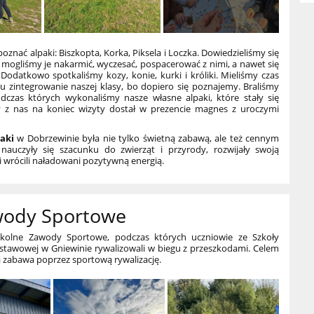
nać alpaki: Biszkopta, Korka, Piksela i Loczka. Dowiedzieliśmy się
, mogliśmy je nakarmić, wyczesać, pospacerować z nimi, a nawet się
 Dodatkowo spotkaliśmy kozy, konie, kurki i króliki. Mieliśmy czas
u zintegrowanie naszej klasy, bo dopiero się poznajemy. Braliśmy
odczas których wykonaliśmy nasze własne alpaki, które stały się
y z nas na koniec wizyty dostał w prezencie magnes z uroczymi
aki
w Dobrzewinie była nie tylko świetną zabawą, ale też cennym
nauczyły się szacunku do zwierząt i przyrody, rozwijały swoją
 i wrócili naładowani pozytywną energią.
wody Sportowe
zkolne Zawody Sportowe, podczas których uczniowie ze Szkoły
stawowej w Gniewinie rywalizowali w biegu z przeszkodami. Celem
a zabawa poprzez sportową rywalizację.