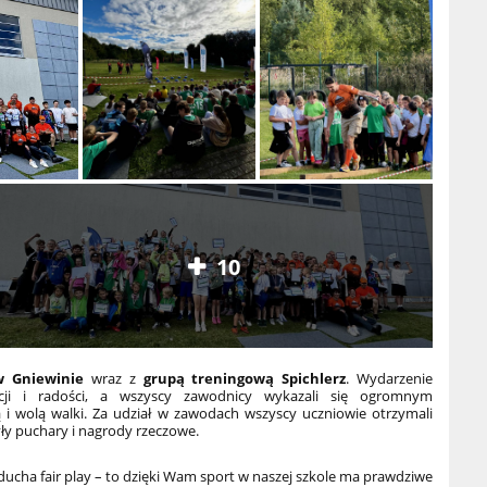
10
w Gniewinie
wraz z
grupą treningową Spichlerz
. Wydarzenie
cji i radości, a wszyscy zawodnicy wykazali się ogromnym
 i wolą walki. Za udział w zawodach wszyscy uczniowie otrzymali
yły puchary i nagrody rzeczowe.
ducha fair play – to dzięki Wam sport w naszej szkole ma prawdziwe