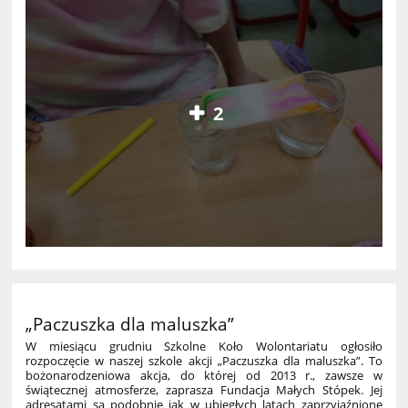
2
„Paczuszka dla maluszka”
W miesiącu grudniu Szkolne Koło Wolontariatu ogłosiło
rozpoczęcie w naszej szkole akcji „Paczuszka dla maluszka”. To
bożonarodzeniowa akcja, do której od 2013 r., zawsze w
świątecznej atmosferze, zaprasza Fundacja Małych Stópek. Jej
adresatami są podobnie jak w ubiegłych latach zaprzyjaźnione