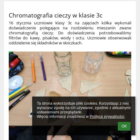
Chromatografia cieczy w klasie 3c
16 stycznia uczniowie klasy 3c na zajęciach kółka wykonali
doświadczenie polegające na rozdzieleniu mieszanin zwane
chromatografią cieczy. Do doświadczenia potrzebowaliśmy
filtrów do kawy, pisaków, wody i octu. Uczniowie obserwowali
oddzielenie się składników w słoiczkach.
Ta strona wykorzystuje pliki cookies. Korzystając z niej 
wyrażasz zgodę na ich używanie, zgodnie z aktualnymi 
ustawieniami przeglądarki.

Więcej informacji znajdziesz w 
Polityce prywatności
.
OK