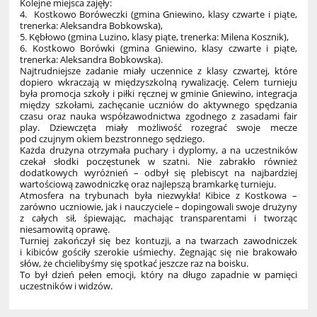
Kolejne miejsca zajęły:
4. Kostkowo Boróweczki (gmina Gniewino, klasy czwarte i piąte,
trenerka: Aleksandra Bobkowska),
5. Kębłowo (gmina Luzino, klasy piąte, trenerka: Milena Kosznik),
6. Kostkowo Borówki (gmina Gniewino, klasy czwarte i piąte,
trenerka: Aleksandra Bobkowska).
Najtrudniejsze zadanie miały uczennice z klasy czwartej, które
dopiero wkraczają w międzyszkolną rywalizację. Celem turnieju
była promocja szkoły i piłki ręcznej w gminie Gniewino, integracja
między szkołami, zachęcanie uczniów do aktywnego spędzania
czasu oraz nauka współzawodnictwa zgodnego z zasadami fair
play. Dziewczęta miały możliwość rozegrać swoje mecze
pod czujnym okiem bezstronnego sędziego.
Każda drużyna otrzymała puchary i dyplomy, a na uczestników
czekał słodki poczęstunek w szatni. Nie zabrakło również
dodatkowych wyróżnień – odbył się plebiscyt na najbardziej
wartościową zawodniczkę oraz najlepszą bramkarkę turnieju.
Atmosfera na trybunach była niezwykła! Kibice z Kostkowa –
zarówno uczniowie, jak i nauczyciele – dopingowali swoje drużyny
z całych sił, śpiewając, machając transparentami i tworząc
niesamowitą oprawę.
Turniej zakończył się bez kontuzji, a na twarzach zawodniczek
i kibiców gościły szerokie uśmiechy. Żegnając się nie brakowało
słów, że chcielibyśmy się spotkać jeszcze raz na boisku.
To był dzień pełen emocji, który na długo zapadnie w pamięci
uczestników i widzów.