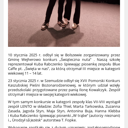
10 stycznia 2025 r. odbył się w Bolszewie zorganizowany przez
Gminę Wejherowo konkurs „Świąteczna nuta” . Naszą szkołę
reprezentował Kuba Rabczenko śpiewając piosenkę zespołu Blue
Caffe pt. „Święta w nas”, za którą otrzymał III miejsce w kategorii
wiekowej 11 – 14 lat.
23 stycznia 2025 r. w Szemudzie odbył się XVII Pomorski Konkurs
Kaszubskiej Pieśni Bożonarodzeniowej, w którym udział wzięły
przedszkolaki przygotowane przez panią Ilonę Kowalczyk. Zespół
otrzymał I miejsce w swojej kategorii wiekowej.
W tym samym konkursie w kategorii zespoły klas VII-VIII wystąpił
zespół LENTO w składzie: Zofia Thiel, Marta Tarkowska, Zuzanna
Zasada, Jagoda Styn, Maja Styn, Antonina Buja, Hanna Klebba
i Kuba Rabczenko śpiewając piosenki „W trąbe” (autorzy nieznani)
i „ Ùrodzył sã Jezësk” autorstwa T. Fopke.
Wykonanie spotkało się z dużym uznaniem; zostałonagrodzone