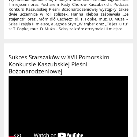
I miejscem oraz Pucharem Rady Chórów Kaszubskich. Podczas
Konkurs Kaszubskiej Pieśni Bożonarodzeniowej wystąpiły także
dwie uczennice w roli solistek. Hanna Klebba zaśpiewała „Ze
stajenczi” oraz „Móm dlô Cechëcz” sł. T. Fopke, muz. D. Muża –
Szlas i zajęła II miejsce, a Jagoda Styn „W trąbe” oraz „Të jes ju tu”
sł. T. Fopke, muz. D. Muża – Szlas, za które otrzymała III miejsce.
Sukces Starszaków w XVII Pomorskim
Konkursie Kaszubskiej Pieśni
Bożonarodzeniowej