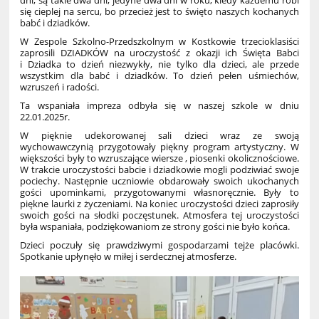
dni, są takie dwa dni, jedyne dwa dni w roku, kiedy każdemu robi
się cieplej na sercu, bo przecież jest to święto naszych kochanych
babć i dziadków.
W Zespole Szkolno-Przedszkolnym w Kostkowie trzecioklasiści
zaprosili DZIADKÓW na uroczystość z okazji ich Święta Babci
i Dziadka to dzień niezwykły, nie tylko dla dzieci, ale przede
wszystkim dla babć i dziadków. To dzień pełen uśmiechów,
wzruszeń i radości.
Ta wspaniała impreza odbyła się w naszej szkole w dniu
22.01.2025r.
W pięknie udekorowanej sali dzieci wraz ze swoją
wychowawczynią przygotowały piękny program artystyczny. W
większości były to wzruszające wiersze , piosenki okolicznościowe.
W trakcie uroczystości babcie i dziadkowie mogli podziwiać swoje
pociechy. Następnie uczniowie obdarowały swoich ukochanych
gości upominkami, przygotowanymi własnoręcznie. Były to
piękne laurki z życzeniami. Na koniec uroczystości dzieci zaprosiły
swoich gości na słodki poczęstunek. Atmosfera tej uroczystości
była wspaniała, podziękowaniom ze strony gości nie było końca.
Dzieci poczuły się prawdziwymi gospodarzami tejże placówki.
Spotkanie upłynęło w miłej i serdecznej atmosferze.