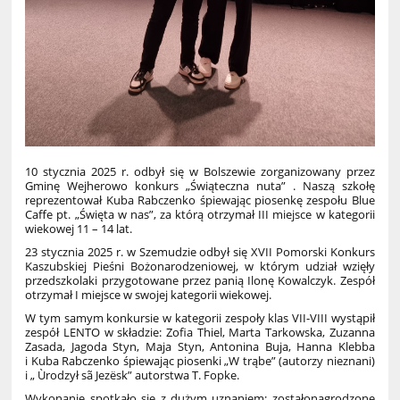
10 stycznia 2025 r. odbył się w Bolszewie zorganizowany przez
Gminę Wejherowo konkurs „Świąteczna nuta” . Naszą szkołę
reprezentował Kuba Rabczenko śpiewając piosenkę zespołu Blue
Caffe pt. „Święta w nas”, za którą otrzymał III miejsce w kategorii
wiekowej 11 – 14 lat.
23 stycznia 2025 r. w Szemudzie odbył się XVII Pomorski Konkurs
Kaszubskiej Pieśni Bożonarodzeniowej, w którym udział wzięły
przedszkolaki przygotowane przez panią Ilonę Kowalczyk. Zespół
otrzymał I miejsce w swojej kategorii wiekowej.
W tym samym konkursie w kategorii zespoły klas VII-VIII wystąpił
zespół LENTO w składzie: Zofia Thiel, Marta Tarkowska, Zuzanna
Zasada, Jagoda Styn, Maja Styn, Antonina Buja, Hanna Klebba
i Kuba Rabczenko śpiewając piosenki „W trąbe” (autorzy nieznani)
i „ Ùrodzył sã Jezësk” autorstwa T. Fopke.
Wykonanie spotkało się z dużym uznaniem; zostałonagrodzone