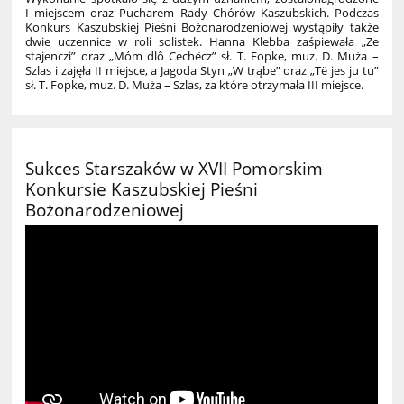
I miejscem oraz Pucharem Rady Chórów Kaszubskich. Podczas
Konkurs Kaszubskiej Pieśni Bożonarodzeniowej wystąpiły także
dwie uczennice w roli solistek. Hanna Klebba zaśpiewała „Ze
stajenczi” oraz „Móm dlô Cechëcz” sł. T. Fopke, muz. D. Muża –
Szlas i zajęła II miejsce, a Jagoda Styn „W trąbe” oraz „Të jes ju tu”
sł. T. Fopke, muz. D. Muża – Szlas, za które otrzymała III miejsce.
Sukces Starszaków w XVII Pomorskim
Konkursie Kaszubskiej Pieśni
Bożonarodzeniowej