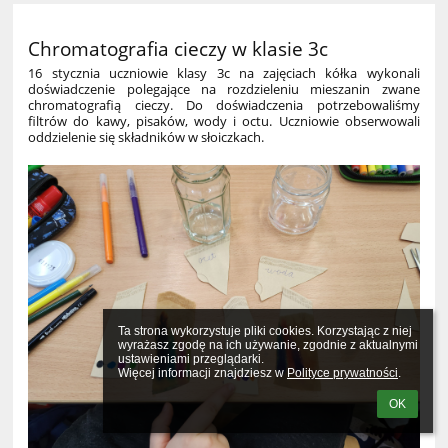
Chromatografia cieczy w klasie 3c
16 stycznia uczniowie klasy 3c na zajęciach kółka wykonali
doświadczenie polegające na rozdzieleniu mieszanin zwane
chromatografią cieczy. Do doświadczenia potrzebowaliśmy
filtrów do kawy, pisaków, wody i octu. Uczniowie obserwowali
oddzielenie się składników w słoiczkach.
Ta strona wykorzystuje pliki cookies. Korzystając z niej 
wyrażasz zgodę na ich używanie, zgodnie z aktualnymi 
ustawieniami przeglądarki.

Więcej informacji znajdziesz w 
Polityce prywatności
.
OK