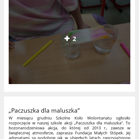
2
„Paczuszka dla maluszka”
W miesiącu grudniu Szkolne Koło Wolontariatu ogłosiło
rozpoczęcie w naszej szkole akcji „Paczuszka dla maluszka”. To
bożonarodzeniowa akcja, do której od 2013 r., zawsze w
świątecznej atmosferze, zaprasza Fundacja Małych Stópek. Jej
adresatami są podobnie jak w ubiegłych latach zaprzyjaźnione