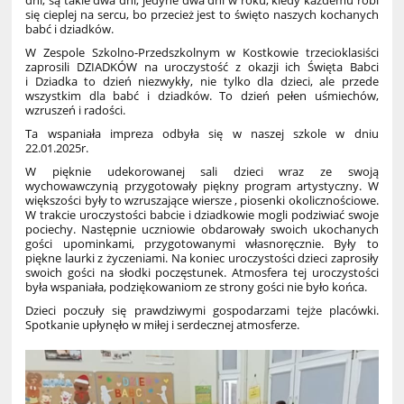
dni, są takie dwa dni, jedyne dwa dni w roku, kiedy każdemu robi
się cieplej na sercu, bo przecież jest to święto naszych kochanych
babć i dziadków.
W Zespole Szkolno-Przedszkolnym w Kostkowie trzecioklasiści
zaprosili DZIADKÓW na uroczystość z okazji ich Święta Babci
i Dziadka to dzień niezwykły, nie tylko dla dzieci, ale przede
wszystkim dla babć i dziadków. To dzień pełen uśmiechów,
wzruszeń i radości.
Ta wspaniała impreza odbyła się w naszej szkole w dniu
22.01.2025r.
W pięknie udekorowanej sali dzieci wraz ze swoją
wychowawczynią przygotowały piękny program artystyczny. W
większości były to wzruszające wiersze , piosenki okolicznościowe.
W trakcie uroczystości babcie i dziadkowie mogli podziwiać swoje
pociechy. Następnie uczniowie obdarowały swoich ukochanych
gości upominkami, przygotowanymi własnoręcznie. Były to
piękne laurki z życzeniami. Na koniec uroczystości dzieci zaprosiły
swoich gości na słodki poczęstunek. Atmosfera tej uroczystości
była wspaniała, podziękowaniom ze strony gości nie było końca.
Dzieci poczuły się prawdziwymi gospodarzami tejże placówki.
Spotkanie upłynęło w miłej i serdecznej atmosferze.