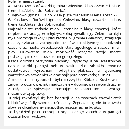
Kolejne miejsca zajęły:
4. Kostkowo Boróweczki (gmina Gniewino, klasy czwarte i piąte,
trenerka: Aleksandra Bobkowska),
5. Kębłowo (gmina Luzino, klasy piąte, trenerka: Milena Kosznik),
6. Kostkowo Borówki (gmina Gniewino, klasy czwarte i piąte,
trenerka: Aleksandra Bobkowska).
Najtrudniejsze zadanie miały uczennice z klasy czwartej, które
dopiero wkraczają w międzyszkolną rywalizację. Celem turnieju
była promocja szkoły i piłki ręcznej w gminie Gniewino, integracja
między szkołami, zachęcanie uczniów do aktywnego spędzania
czasu oraz nauka współzawodnictwa zgodnego z zasadami fair
play. Dziewczęta miały możliwość rozegrać swoje mecze
pod czujnym okiem bezstronnego sędziego.
Każda drużyna otrzymała puchary i dyplomy, a na uczestników
czekał słodki poczęstunek w szatni. Nie zabrakło również
dodatkowych wyróżnień – odbył się plebiscyt na najbardziej
wartościową zawodniczkę oraz najlepszą bramkarkę turnieju.
Atmosfera na trybunach była niezwykła! Kibice z Kostkowa –
zarówno uczniowie, jak i nauczyciele – dopingowali swoje drużyny
z całych sił, śpiewając, machając transparentami i tworząc
niesamowitą oprawę.
Turniej zakończył się bez kontuzji, a na twarzach zawodniczek
i kibiców gościły szerokie uśmiechy. Żegnając się nie brakowało
słów, że chcielibyśmy się spotkać jeszcze raz na boisku.
To był dzień pełen emocji, który na długo zapadnie w pamięci
uczestników i widzów.