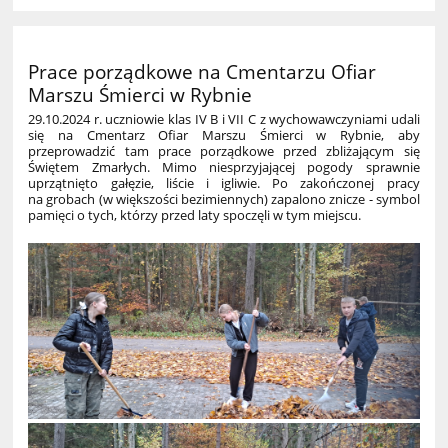
Prace porządkowe na Cmentarzu Ofiar
Marszu Śmierci w Rybnie
29.10.2024 r. uczniowie klas IV B i VII C z wychowawczyniami udali
się na Cmentarz Ofiar Marszu Śmierci w Rybnie, aby
przeprowadzić tam prace porządkowe przed zbliżającym się
Świętem Zmarłych. Mimo niesprzyjającej pogody sprawnie
uprzątnięto gałęzie, liście i igliwie. Po zakończonej pracy
na grobach (w większości bezimiennych) zapalono znicze - symbol
pamięci o tych, którzy przed laty spoczęli w tym miejscu.