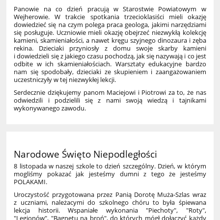
Panowie na co dzień pracują w Starostwie Powiatowym w
Wejherowie. W trakcie spotkania trzecioklasiści mieli okazję
dowiedzieć się na czym polega praca geologa, jakimi narzędziami
się posługuje. Uczniowie mieli okazję obejrzeć niezwykłą kolekcję
kamieni, skamieniałości, a nawet kręgu szyjnego dinozaura i zęba
rekina. Dzieciaki przyniosły z domu swoje skarby kamieni
i dowiedzieli się z jakiego czasu pochodzą, jak się nazywają i co jest
odbite w ich skamieniałościach. Warsztaty edukacyjne bardzo
nam się spodobały, dzieciaki ze skupieniem i zaangażowaniem
uczestniczyły w tej niezwykłej lekcji.
Serdecznie dziękujemy panom Maciejowi i Piotrowi za to, że nas
odwiedzili i podzielili się z nami swoją wiedzą i tajnikami
wykonywanego zawodu.
Narodowe Święto Niepodległości
8 listopada w naszej szkole to dzień szczególny. Dzień, w którym
mogliśmy pokazać jak jesteśmy dumni z tego że jesteśmy
POLAKAMI.
Uroczystość przygotowana przez Panią Dorotę Muża-Szlas wraz
z uczniami, należacymi do szkolnego chóru to była śpiewana
lekcja historii. Wspaniałe wykonania "Piechoty", "Roty",
"Legionów", "Bagnetu na broń", do których mógł dołączyć każdy