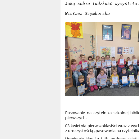
Jaką sobie ludzkość wymyśliła
Wisława Szymborska
Pasowanie na czytelnika szkolnej bib
pierwszych.
03 kwietnia pierwszoklasiści wraz z wy
z uroczystością „pasowania na czytelnik
Uczniowie klas 1a i 1b podczas zajęć z