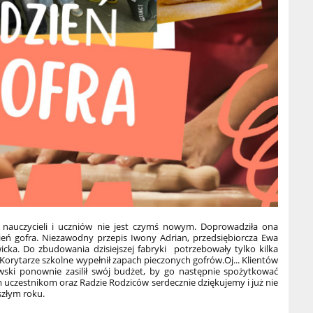
 nauczycieli i uczniów nie jest czymś nowym. Doprowadziła ona
ień gofra. Niezawodny przepis Iwony Adrian, przedsiębiorcza Ewa
cka. Do zbudowania dzisiejszej fabryki potrzebowały tylko kilka
 Korytarze szkolne wypełnił zapach pieczonych gofrów.
Oj... Klientów
ski ponownie zasilił swój budżet, by go następnie spożytkować
 uczestnikom oraz Radzie Rodziców serdecznie dziękujemy i już nie
szłym roku.