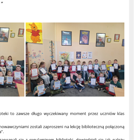
.”
lioteki to zawsze długo wyczekiwany moment przez uczniów klas
chowawczyniami zostali zaproszeni na lekcję biblioteczną połączoną
a”.
apoznali się z regulaminem biblioteki, dowiedzieli się jak należy