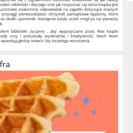
bolem biblioteki i dlaczego oraz jak rozpoznać czy dana książka jest
uczniowie znakomicie odpowiadali na zagadki dotyczące znanych
j przysięgi pierwszoklasiści otrzymali pamiątkowe dyplomy, które
 oraz słodki upominek. Następnie każdy uczeń mógł po raz pierwszy
ę.
ołom biblioteki życzymy , aby wypożyczane przez Was książki
zyły oczy i pobudzały wyobraźnię i kreatywność. Niech Wam
 wywołują głośny śmiech i łzy szczerego wzruszenia.
fra