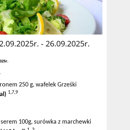
22.09.2025r. - 26.09.2025r.
2025r.
.
onem 250 g, wafelek Grześki
1,7,9
al)
 z serem 100g, surówka z marchewki
1, 3