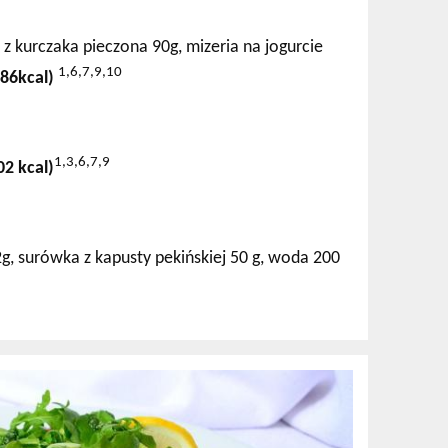
z kurczaka pieczona 90g, mizeria na jogurcie
1,6,7,9,10
386kcal)
1,3,6,7,9
02 kcal)
2g, surówka z kapusty pekińskiej 50 g, woda 200