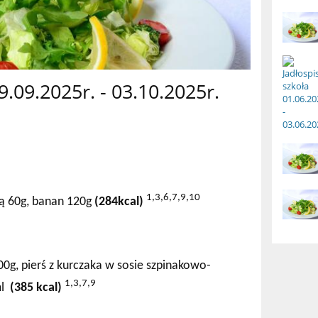
29.09.2025r. - 03.10.2025r.
1,3,6,7,9,10
ną 60g, banan 120g
(284kcal)
g, pierś z kurczaka w sosie szpinakowo-
1,3,7,9
ml
(385 kcal)