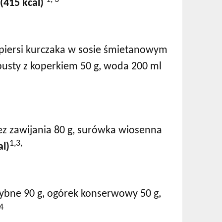
l
(415 kcal)
 z piersi kurczaka w sosie śmietanowym
apusty z koperkiem 50 g, woda 200 ml
bez zawijania 80 g, surówka wiosenna
1,3,
al)
 rybne 90 g, ogórek konserwowy 50 g,
,4