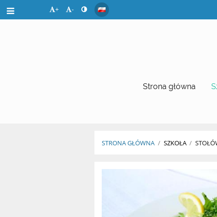
+
-
Strona główna
S
STRONA GŁÓWNA
/
SZKOŁA
/
STOŁÓ
Stołówka