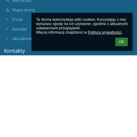
Metryczka
Mapa strony
O nas
Ta strona wykorzystuje pliki cookies. Korzystając z niej 
wyrażasz zgodę na ich używanie, zgodnie z aktualnymi 
ustawieniami przeglądarki.

Kontakt
Więcej informacji znajdziesz w 
Polityce prywatności
.
Aktualności
OK
Kontakty
Zespół Szkolno-Przedszkolny w Kostkowie
sekretariat@szskostkowo.pl
58 6706665
58 6706664
ul. Księdza Galasa 1
84-251 Gniewino
Poland
Logowanie
Nazwa użytkownika: