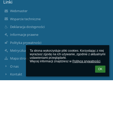
Linki
Webmaster
Wsparcie techniczne
Deklaracja dostępności
Informacje prawne
Polityka prywatności
Metryczka
Ta strona wykorzystuje pliki cookies. Korzystając z niej 
wyrażasz zgodę na ich używanie, zgodnie z aktualnymi 
ustawieniami przeglądarki.

Mapa strony
Więcej informacji znajdziesz w 
Polityce prywatności
.
O nas
OK
Kontakt
Aktualności
Kontakty
Zespół Szkolno-Przedszkolny w Kostkowie
sekretariat@szskostkowo.pl