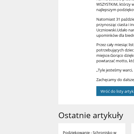
WSZYSTKIM, którzy w
najlepszym podzięko
Natomiast 31 paździe
przynosząc ciasta i 
Uczniowski.Udało nam
upominków dla biedny
Przez cały miesiąc li
potrzebujących dziec
miejsce.Gorąco dzięk
powtarzać motto, któ
„Tyle jesteśmy warci,
Zachęcamy do dalsze
Wróć do listy arty
Ostatnie artykuły
Podziękowanie - Schronisko w