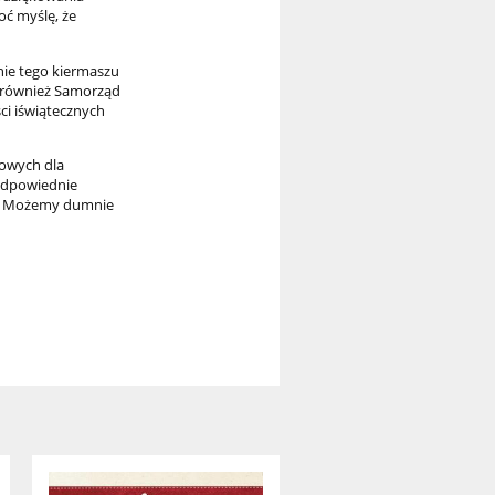
ć myślę, że
nie tego kiermaszu
ał również Samorząd
ci iświątecznych
zowych dla
 odpowiednie
ne! Możemy dumnie