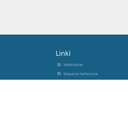
Linki
Webmaster
Wsparcie techniczne
Deklaracja dostępności
Informacje prawne
Polityka prywatności
Metryczka
Mapa strony
O nas