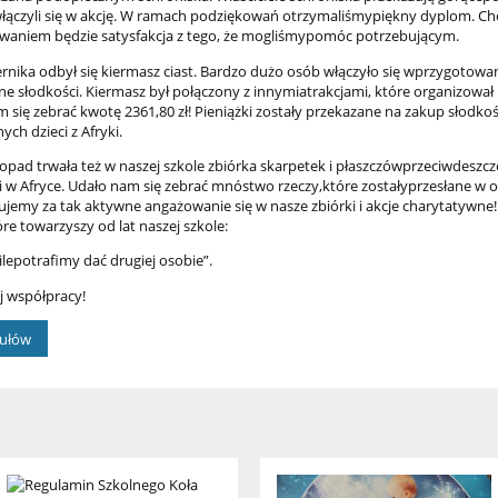
łączyli się w akcję. W ramach podziękowań otrzymaliśmypiękny dyplom. Cho
waniem będzie satysfakcja z tego, że mogliśmypomóc potrzebującym.
rnika odbył się kiermasz ciast. Bardzo dużo osób włączyło się wprzygotowa
inne słodkości. Kiermasz był połączony z innymiatrakcjami, które organizow
 się zebrać kwotę 2361,80 zł! Pieniążki zostały przekazane na zakup słodkoś
ch dzieci z Afryki.
stopad trwała też w naszej szkole zbiórka skarpetek i płaszczówprzeciwdeszc
i w Afryce. Udało nam się zebrać mnóstwo rzeczy,które zostałyprzesłane w
ujemy za tak aktywne angażowanie się w nasze zbiórki i akcje charytatyw
re towarzyszy od lat naszej szkole:
 ilepotrafimy dać drugiej osobie”.
j współpracy!
kułów