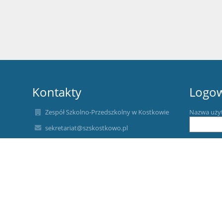
Kontakty
Logo
Zespół Szkolno-Przedszkolny w Kostkowie
Nazwa uży
sekretariat@szskostkowo.pl
58 6706665
Hasło:
58 6706664
ul. Księdza Galasa 1
84-251 Gniewino
Poland
Zapomniałe