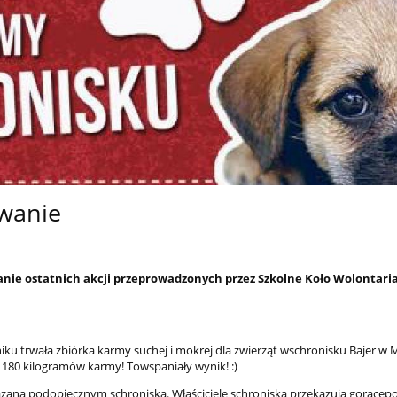
wanie
ie ostatnich akcji przeprowadzonych przez Szkolne Koło Wolontaria
iku trwała zbiórka karmy suchej i mokrej dla zwierząt wschronisku Bajer w 
 180 kilogramów karmy! Towspaniały wynik! :)
azana podopiecznym schroniska. Właściciele schroniska przekazują gorące