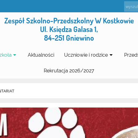
Zespół Szkolno-Przedszkolny W Kostkowie
Ul. Księdza Galasa 1,
84-251 Gniewino
zkoła
Aktualności
Uczniowie i rodzice
Przed
Rekrutacja 2026/2027
TARIAT