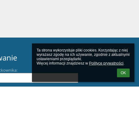
Ta strona wykorzystuje pliki cookies. Korzystając z niej 
wanie
wyrażasz zgodę na ich używanie, zgodnie z aktualnymi 
ustawieniami przeglądarki.

Więcej informacji znajdziesz w 
Polityce prywatności
.
tkownika:
OK
m loginu lub hasła