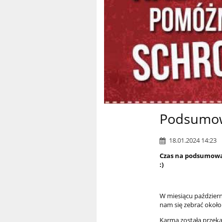
Podsumo
18.01.2024 14:23
Czas na podsumowan
:)
W miesiącu październ
nam się zebrać około
Karma została przek