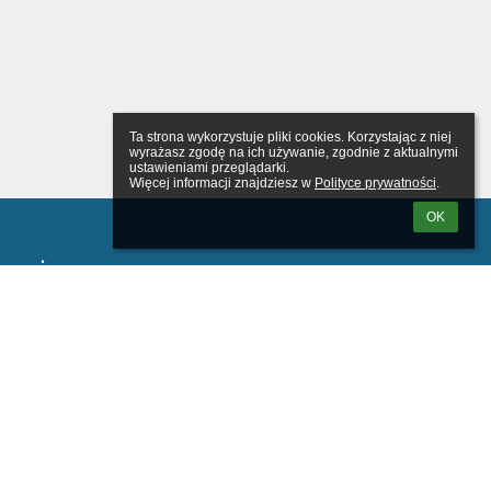
Ta strona wykorzystuje pliki cookies. Korzystając z niej 
wyrażasz zgodę na ich używanie, zgodnie z aktualnymi 
ustawieniami przeglądarki.

Więcej informacji znajdziesz w 
Polityce prywatności
.
OK
wanie
tkownika: