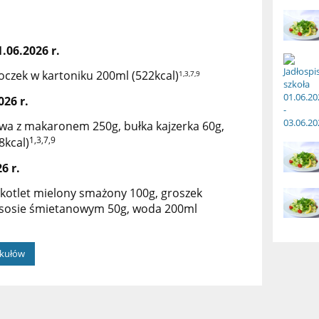
.06.2026 r.
oczek w kartoniku 200ml (522kcal)
1,3,7,9
026 r.
a z makaronem 250g, bułka kajzerka 60g,
1,3,7,9
8kcal)
6 r.
 kotlet mielony smażony 100g, groszek
sosie śmietanowym 50g, woda 200ml
ykułów