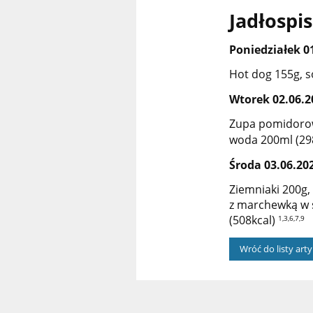
Jadłospis
Poniedziałek 01
Hot dog 155g, s
Wtorek 02.06.2
Zupa pomidorow
woda 200ml (29
Środa 03.06.202
Ziemniaki 200g,
z marchewką w 
(508kcal)
1,3,6,7,9
Wróć do listy art