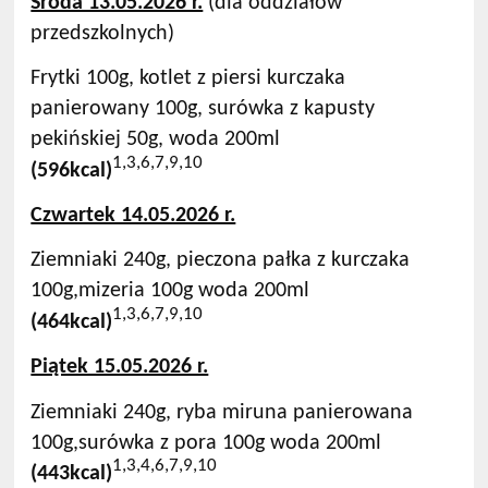
Środa 13.05.2026 r.
(dla oddziałów
przedszkolnych)
Frytki 100g, kotlet z piersi kurczaka
panierowany 100g, surówka z kapusty
pekińskiej 50g, woda 200ml
1,3,6,7,9,10
(596
kcal)
Czwartek 14.05.2026 r.
Ziemniaki 240g, pieczona pałka z kurczaka
100g,mizeria 100g woda 200ml
1,3,6,7,9,10
(464
kcal)
Piątek 15.05.2026 r.
Ziemniaki 240g, ryba miruna panierowana
100g,surówka z pora 100g woda 200ml
1,3,4,6,7,9,10
(443kcal)