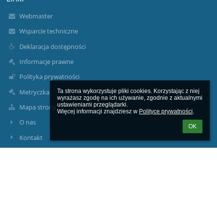
Webmaster
Wsparcie techniczne
Deklaracja dostępności
Informacje prawne
Polityka prywatności
Metryczka
Ta strona wykorzystuje pliki cookies. Korzystając z niej 
wyrażasz zgodę na ich używanie, zgodnie z aktualnymi 
ustawieniami przeglądarki.

Mapa strony
Więcej informacji znajdziesz w 
Polityce prywatności
.
O nas
OK
Kontakt
Aktualności
Kontakty
Zespół Szkolno-Przedszkolny w Kostkowie
sekretariat@szskostkowo.pl