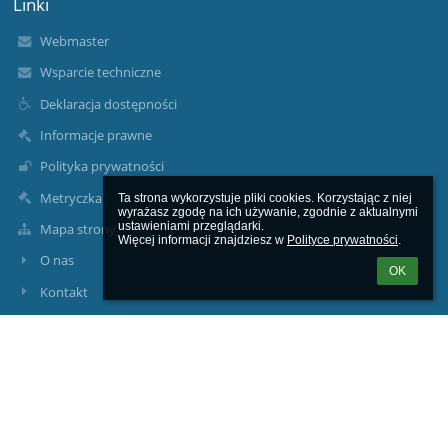
Linki
Webmaster
Wsparcie techniczne
Deklaracja dostępności
Informacje prawne
Polityka prywatności
Metryczka
Ta strona wykorzystuje pliki cookies. Korzystając z niej 
wyrażasz zgodę na ich używanie, zgodnie z aktualnymi 
ustawieniami przeglądarki.

Mapa strony
Więcej informacji znajdziesz w 
Polityce prywatności
.
O nas
OK
Kontakt
Aktualności
Kontakty
Zespół Szkolno-Przedszkolny w Kostkowie
sekretariat@szskostkowo.pl