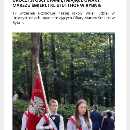
MARSZU ŚMIERCI KL STUTTHOF W RYBNIE
17 września uczniowie naszej szkoły wzięli udział w
Uroczystościach upamiętniających Ofiary Marszu Śmierci w
Rybnie.