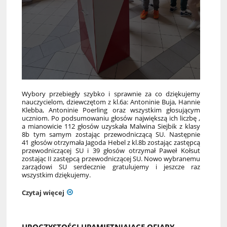
Wybory przebiegły szybko i sprawnie za co dziękujemy
nauczycielom, dziewczętom z kl.6a: Antoninie Buja, Hannie
Klebba, Antoninie Poerling oraz wszystkim głosującym
uczniom. Po podsumowaniu głosów największą ich liczbę ,
a mianowicie 112 głosów uzyskała Malwina Siejbik z klasy
8b tym samym zostając przewodniczącą SU. Następnie
41 głosów otrzymała Jagoda Hebel z kl.8b zostając zastępcą
przewodniczącej SU i 39 głosów otrzymał Paweł Kołsut
zostając II zastępcą przewodniczącej SU. Nowo wybranemu
zarządowi SU serdecznie gratulujemy i jeszcze raz
wszystkim dziękujemy.
Czytaj więcej
UROCZYSTOŚCI UPAMIĘTNIAJĄCE OFIARY