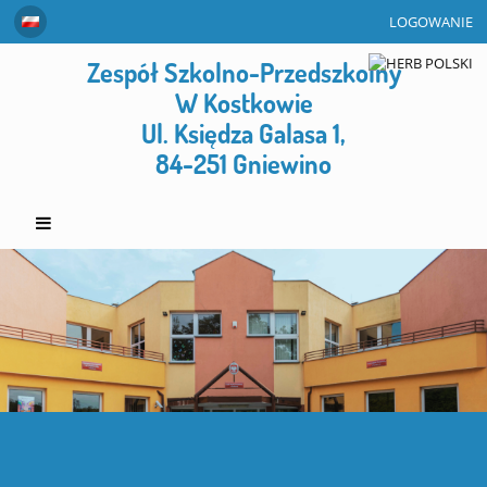
LOGOWANIE
Zespół Szkolno-Przedszkolny
W Kostkowie
Ul. Księdza Galasa 1,
84-251 Gniewino
Strona
główna