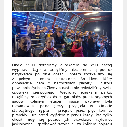
Około 11.00 dotarliśmy autokarem do celu naszej
wyprawy. Najpierw odbyliśmy niezapomnianą podróż
batyskafem po dnie oceanu, potem spotkaliśmy się
z pełnym humoru dinozaurem Arnoldem, który
opowiedział nam o narodzinach planety i historii
powstania życia na Ziemi, a następnie zwiedziliśmy świat
człowieka pierwotnego. Wędrując ścieżkami parku,
mogliśmy zobaczyć około 30 gatunków prehistorycznych
gadów. Kolejnym etapem naszej wyprawy była
niesamowita, pełna grozy przygoda w klimacie
starożytnego Egiptu – przejście przez pięć komnat
piramidy. Tuż przed wyjściem z parku każdy, kto tylko
chciał, mógł się poczuć jak prawdziwy rajdowiec
jaskiniowiec i spróbować swoich sił za kółkiem pojazdu